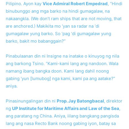
Pilipino. Ayon kay
Vice Admiral Robert Empedrad
, “Hindi
binubunggo ang mga barko na hindi gumagalaw, na
nakaangkla. (We don’t ram ships that are not moving, that
are anchored.) Makikita mo ‘yan sa radar na ‘di
gumagalaw yung barko. So ‘pag ‘di gumagalaw yung
barko, bakit mo babanggain?”
Pinabulaanan din ni Insigne na inatake o kinuyog ng nila
ang barkong Tsino. “Kami-kami lang ang nandoon. Wala
namang ibang bangka doon. Kami lang dahil noong
gabing ‘yun [lumubog] nga kami, kami pa ang aatake?”
aniya.
Pinasinungalingan din ni
Prop. Jay Batongbacal
, direktor
ng
UP Institute for Maritime Affairs and Law of the Sea
,
ang paratang ng China. Aniya, iilang bangkang pangisda
lang ang nasa Recto Bank noong gabing iyon, batay sa