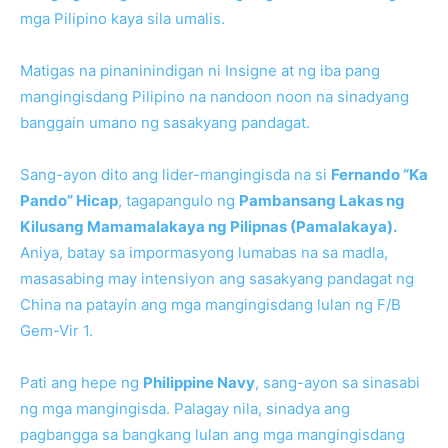
mga Pilipino kaya sila umalis.
Matigas na pinaninindigan ni Insigne at ng iba pang
mangingisdang Pilipino na nandoon noon na sinadyang
banggain umano ng sasakyang pandagat.
Sang-ayon dito ang lider-mangingisda na si
Fernando “Ka
Pando” Hicap
, tagapangulo ng
Pambansang Lakas ng
Kilusang Mamamalakaya ng Pilipnas (Pamalakaya).
Aniya, batay sa impormasyong lumabas na sa madla,
masasabing may intensiyon ang sasakyang pandagat ng
China na patayin ang mga mangingisdang lulan ng F/B
Gem-Vir 1.
Pati ang hepe ng
Philippine Navy
, sang-ayon sa sinasabi
ng mga mangingisda. Palagay nila, sinadya ang
pagbangga sa bangkang lulan ang mga mangingisdang