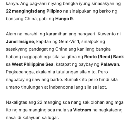
kanya. Ang pag-aari niyang bangka iyung sinasakyan ng
22 mangingisdang Pilipino
na sinalpukan ng barko ng
bansang China, gabi ng
Hunyo 9
.
Alam na marahil ng karamihan ang nangyari. Kuwento ni
Junel Insigne
, kapitan ng Gem-Vir 1, sinalpok ng
sasakyang pandagat ng China ang kanilang bangka
habang nagpapahinga sila sa gitna ng
Recto (Reed) Bank
sa
West Philippine Sea
, katapat ng baybay ng
Palawan
.
Pagkabangga, akala nila tutulungan sila nito. Pero
nagpatay ng ilaw ang barko. Bumalik ito pero hindi sila
umano tinulungan at inabandona lang sila sa laot.
Nakaligtas ang 22 mangingisda nang saklolohan ang mga
ito ng mga mangingisda mula sa
Vietnam
na nagkataong
nasa ‘di kalayuan sa lugar.