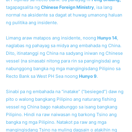
tagapagsalita ng
Chinese Foreign Ministry
, isa lang
normal na aksidente sa dagat at huwag umanong haluan
ng pulitika ang insidente.
Limang araw matapos ang insidente, noong
Hunyo 14
,
naglabas ng pahayag sa midya ang embahada ng China.
Dito, itinatanggi ng China na sadyang iniwan ng Chinese
vessel (na sinasabi nitong para rin sa pangingisda) ang
nabunggong bangka ng mga mangingisdang Pilipino sa
Recto Bank sa West PH Sea noong
Hunyo 9
.
Sinabi pa ng embahada na “inatake” (“besieged”) daw ng
pito o walong bangkang Pilipino ang naturang fishing
vessel ng China bago nakabunggo sa isang bangkang
Pilipino. Hindi na raw naiwasan ng barkong Tsino ang
bangka ng mga Pilipino. Natakot pa raw ang mga
mangingisdang Tsino na muling dagsain o atakihin ng