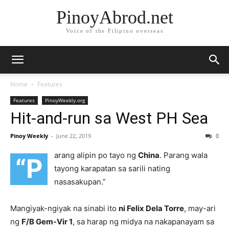
PinoyAbrod.net
Voice of the Filipino overseas
Home
Features
Features
PinoyWeekly.org
Hit-and-run sa West PH Sea
Pinoy Weekly
-
June 22, 2019
0
arang alipin po tayo ng
China
. Parang wala
“P
tayong karapatan sa sarili nating
nasasakupan.”
Mangiyak-ngiyak na sinabi ito
ni Felix Dela Torre
, may-ari
ng
F/B Gem-Vir 1
, sa harap ng midya na nakapanayam sa