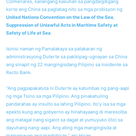
Colmenares, kailangang kasuhan sa pangdaigdigang
korte ang China sa paglabag nito sa mga probisyon ng
United Nations Convention on the Law of the Sea
,
Suppression of Unlawful Acts in Maritime Safety at
Safety of Life at Sea
.
Isinisi naman ng Pamalakaya sa patakaran ng
administrasyong Duterte sa pakikipag-ugnayan sa China
ang sinapit ng 22 mangingisdang Pilipino sa insidente sa
Recto Bank.
“Ang pagpapakatuta ni Duterte ay katumbas ng pang-aapi
ng mga Tsino sa mga Pilipino. Ang pinakahuling
pandarahas ay insulto sa lahing Pilipino. Ito’y isa sa mga
epekto kung ang gobyerno ay hinahayaang di maresolba
ang matagal nang sigalot sa dagat at yumuyuko (ito) sa
dayuhang nang-aapi. Ang ating mga mangingisda at
mamamayan ang maghihirap,” ani Hicap.