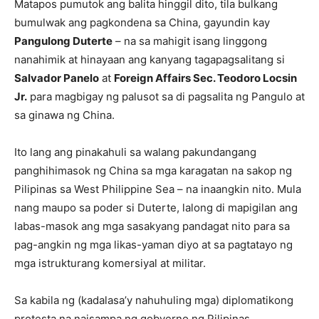
Matapos pumutok ang balita hinggil dito, tila bulkang
bumulwak ang pagkondena sa China, gayundin kay
Pangulong Duterte
– na sa mahigit isang linggong
nanahimik at hinayaan ang kanyang tagapagsalitang si
Salvador Panelo
at
Foreign Affairs Sec. Teodoro Locsin
Jr.
para magbigay ng palusot sa di pagsalita ng Pangulo at
sa ginawa ng China.
Ito lang ang pinakahuli sa walang pakundangang
panghihimasok ng China sa mga karagatan na sakop ng
Pilipinas sa West Philippine Sea – na inaangkin nito. Mula
nang maupo sa poder si Duterte, lalong di mapigilan ang
labas-masok ang mga sasakyang pandagat nito para sa
pag-angkin ng mga likas-yaman diyo at sa pagtatayo ng
mga istrukturang komersiyal at militar.
Sa kabila ng (kadalasa’y nahuhuling mga) diplomatikong
protesta na naisampa ng gobyerno ng Pilipinas,