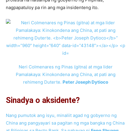
nagpapatuloy pa rin ang mga insidenteng ito.
Neri Colmenares ng Pinas (gitna) at mga lider
Pamalakaya: Kinokondena ang China, at pati ang
rehimeng Duterte.
Peter Joseph Dytioco
Sinadya o aksidente?
Nang pumutok ang isyu, minaliit agad ng gobyerno ng
China ang pangyayari sa pagitan ng mga bangka ng China
at Pilipinas sa Recto Bank. Sa pahayag ni
Feng Shuang,