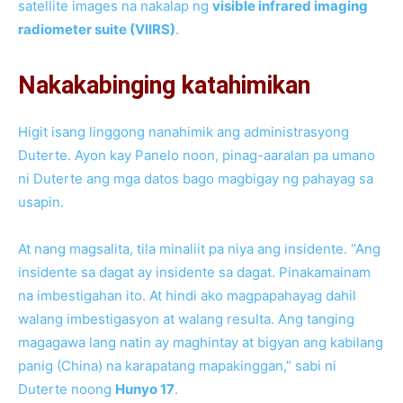
satellite images na nakalap ng
visible infrared imaging
radiometer suite (VIIRS)
.
Nakakabinging katahimikan
Higit isang linggong nanahimik ang administrasyong
Duterte. Ayon kay Panelo noon, pinag-aaralan pa umano
ni Duterte ang mga datos bago magbigay ng pahayag sa
usapin.
At nang magsalita, tila minaliit pa niya ang insidente. “Ang
insidente sa dagat ay insidente sa dagat. Pinakamainam
na imbestigahan ito. At hindi ako magpapahayag dahil
walang imbestigasyon at walang resulta. Ang tanging
magagawa lang natin ay maghintay at bigyan ang kabilang
panig (China) na karapatang mapakinggan,” sabi ni
Duterte noong
Hunyo 17
.