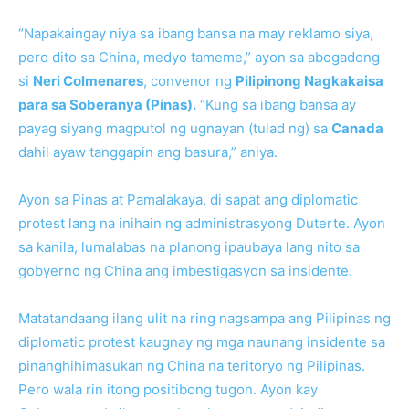
“Napakaingay niya sa ibang bansa na may reklamo siya,
pero dito sa China, medyo tameme,” ayon sa abogadong
si
Neri Colmenares
, convenor ng
Pilipinong Nagkakaisa
para sa Soberanya (Pinas).
“Kung sa ibang bansa ay
payag siyang magputol ng ugnayan (tulad ng) sa
Canada
dahil ayaw tanggapin ang basura,” aniya.
Ayon sa Pinas at Pamalakaya, di sapat ang diplomatic
protest lang na inihain ng administrasyong Duterte. Ayon
sa kanila, lumalabas na planong ipaubaya lang nito sa
gobyerno ng China ang imbestigasyon sa insidente.
Matatandaang ilang ulit na ring nagsampa ang Pilipinas ng
diplomatic protest kaugnay ng mga naunang insidente sa
pinanghihimasukan ng China na teritoryo ng Pilipinas.
Pero wala rin itong positibong tugon. Ayon kay