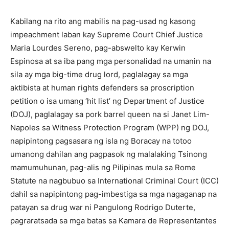
Kabilang na rito ang mabilis na pag-usad ng kasong
impeachment laban kay Supreme Court Chief Justice
Maria Lourdes Sereno, pag-abswelto kay Kerwin
Espinosa at sa iba pang mga personalidad na umanin na
sila ay mga big-time drug lord, paglalagay sa mga
aktibista at human rights defenders sa proscription
petition o isa umang ‘hit list’ ng Department of Justice
(DOJ), paglalagay sa pork barrel queen na si Janet Lim-
Napoles sa Witness Protection Program (WPP) ng DOJ,
napipintong pagsasara ng isla ng Boracay na totoo
umanong dahilan ang pagpasok ng malalaking Tsinong
mamumuhunan, pag-alis ng Pilipinas mula sa Rome
Statute na nagbubuo sa International Criminal Court (ICC)
dahil sa napipintong pag-imbestiga sa mga nagaganap na
patayan sa drug war ni Pangulong Rodrigo Duterte,
pagraratsada sa mga batas sa Kamara de Representantes