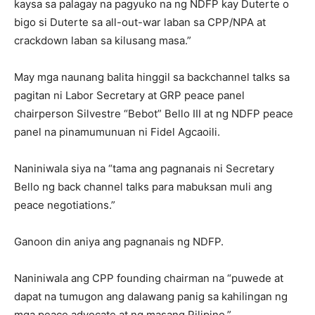
kaysa sa palagay na pagyuko na ng NDFP kay Duterte o
bigo si Duterte sa all-out-war laban sa CPP/NPA at
crackdown laban sa kilusang masa.”
May mga naunang balita hinggil sa backchannel talks sa
pagitan ni Labor Secretary at GRP peace panel
chairperson Silvestre “Bebot” Bello III at ng NDFP peace
panel na pinamumunuan ni Fidel Agcaoili.
Naniniwala siya na “tama ang pagnanais ni Secretary
Bello ng back channel talks para mabuksan muli ang
peace negotiations.”
Ganoon din aniya ang pagnanais ng NDFP.
Naniniwala ang CPP founding chairman na “puwede at
dapat na tumugon ang dalawang panig sa kahilingan ng
mga peace advocate at ng masang Pilipino.”