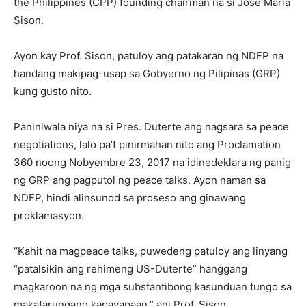
the Philippines (CPP) founding chairman na si Jose Maria
Sison.
Ayon kay Prof. Sison, patuloy ang patakaran ng NDFP na
handang makipag-usap sa Gobyerno ng Pilipinas (GRP)
kung gusto nito.
Paniniwala niya na si Pres. Duterte ang nagsara sa peace
negotiations, lalo pa’t pinirmahan nito ang Proclamation
360 noong Nobyembre 23, 2017 na idinedeklara ng panig
ng GRP ang pagputol ng peace talks. Ayon naman sa
NDFP, hindi alinsunod sa proseso ang ginawang
proklamasyon.
“Kahit na magpeace talks, puwedeng patuloy ang linyang
“patalsikin ang rehimeng US-Duterte” hanggang
magkaroon na ng mga substantibong kasunduan tungo sa
makatarungang kapayapaan,” ani Prof. Sison.