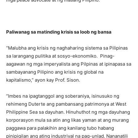
Paliwanag sa matinding krisis sa loob ng bansa
“Malubha ang krisis ng naghaharing sistema sa Pilipinas
sa larangang pulitika at sosyo-ekonomiko. Pinag-
aagawan ng mga imperyalista ang Pilpinas at ipinapasa sa
sambayanang Pilipino ang krisis ng global na
kapitalismo,” ayon kay Prof. Sison.
“Imbes na ipagtanggol ang soberaniya, isinusuko ng
rehimeng Duterte ang pambansang patrimonya at West
Philippine Sea sa dayuhan. Hinuhuthot ng mga dayuhang
korporasyon mula sa atin ang likas yaman at ang murang
paggawa para palakihin ang kanilang tubo habang
pinipigilan ang ating industriyal na pag-unlad. Nananatili