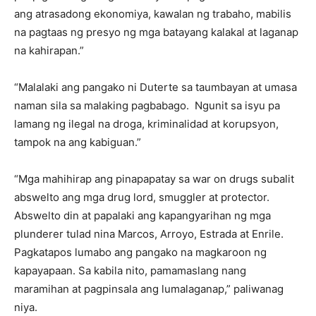
ang atrasadong ekonomiya, kawalan ng trabaho, mabilis
na pagtaas ng presyo ng mga batayang kalakal at laganap
na kahirapan.”
“Malalaki ang pangako ni Duterte sa taumbayan at umasa
naman sila sa malaking pagbabago. Ngunit sa isyu pa
lamang ng ilegal na droga, kriminalidad at korupsyon,
tampok na ang kabiguan.”
“Mga mahihirap ang pinapapatay sa war on drugs subalit
abswelto ang mga drug lord, smuggler at protector.
Abswelto din at papalaki ang kapangyarihan ng mga
plunderer tulad nina Marcos, Arroyo, Estrada at Enrile.
Pagkatapos lumabo ang pangako na magkaroon ng
kapayapaan. Sa kabila nito, pamamaslang nang
maramihan at pagpinsala ang lumalaganap,” paliwanag
niya.