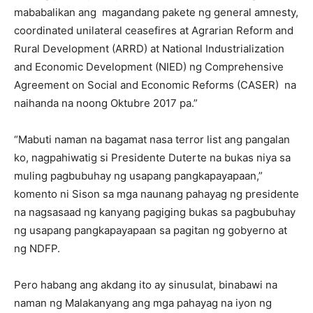
mababalikan ang magandang pakete ng general amnesty,
coordinated unilateral ceasefires at Agrarian Reform and
Rural Development (ARRD) at National Industrialization
and Economic Development (NIED) ng Comprehensive
Agreement on Social and Economic Reforms (CASER) na
naihanda na noong Oktubre 2017 pa.”
“Mabuti naman na bagamat nasa terror list ang pangalan
ko, nagpahiwatig si Presidente Duterte na bukas niya sa
muling pagbubuhay ng usapang pangkapayapaan,”
komento ni Sison sa mga naunang pahayag ng presidente
na nagsasaad ng kanyang pagiging bukas sa pagbubuhay
ng usapang pangkapayapaan sa pagitan ng gobyerno at
ng NDFP.
Pero habang ang akdang ito ay sinusulat, binabawi na
naman ng Malakanyang ang mga pahayag na iyon ng