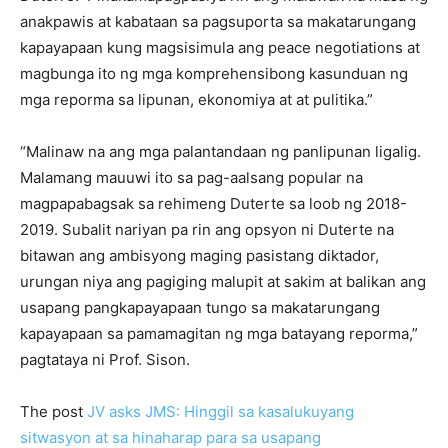
anakpawis at kabataan sa pagsuporta sa makatarungang
kapayapaan kung magsisimula ang peace negotiations at
magbunga ito ng mga komprehensibong kasunduan ng
mga reporma sa lipunan, ekonomiya at at pulitika.”
“Malinaw na ang mga palantandaan ng panlipunan ligalig.
Malamang mauuwi ito sa pag-aalsang popular na
magpapabagsak sa rehimeng Duterte sa loob ng 2018-
2019. Subalit nariyan pa rin ang opsyon ni Duterte na
bitawan ang ambisyong maging pasistang diktador,
urungan niya ang pagiging malupit at sakim at balikan ang
usapang pangkapayapaan tungo sa makatarungang
kapayapaan sa pamamagitan ng mga batayang reporma,”
pagtataya ni Prof. Sison.
The post
JV asks JMS: Hinggil sa kasalukuyang
sitwasyon at sa hinaharap para sa usapang