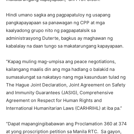
Hindi umano sagka ang pagpapatuloy ng usapang
pangkapayapaan sa panawagan ng CPP at mga
kaalyadong grupo nito ng pagpapatalsik sa
administrasyong Duterte, bagkus ay maghawan ng
kabalalay na daan tungo sa makatarungang kapayapaan.
“Kapag muling mag-umpisa ang peace negotiations,
kailangang maalis din ang mga hadlang o balakid na
sumasalungat sa nakatayo nang mga kasunduan tulad ng
The Hague Joint Declaration, Joint Agreement on Safety
and Immunity Guarantees (JASIG), Comprehensive
Agreement on Respect for Human Rights and
International Humanitarian Laws (CARHRIHL) at iba pa.”
“Dapat mapangingibabawan ang Proclamation 360 at 374
at yong proscription petition sa Manila RTC. Sa gayon,