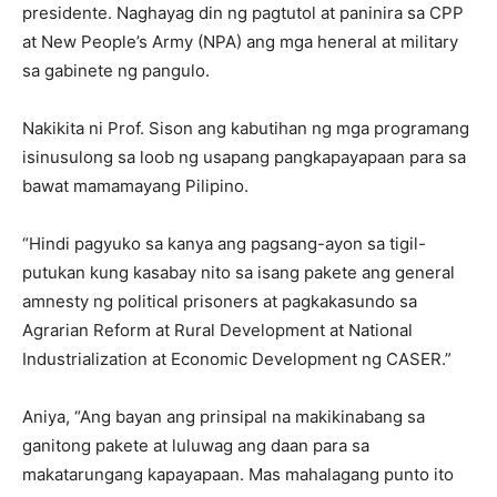
presidente. Naghayag din ng pagtutol at paninira sa CPP
at New People’s Army (NPA) ang mga heneral at military
sa gabinete ng pangulo.
Nakikita ni Prof. Sison ang kabutihan ng mga programang
isinusulong sa loob ng usapang pangkapayapaan para sa
bawat mamamayang Pilipino.
“Hindi pagyuko sa kanya ang pagsang-ayon sa tigil-
putukan kung kasabay nito sa isang pakete ang general
amnesty ng political prisoners at pagkakasundo sa
Agrarian Reform at Rural Development at National
Industrialization at Economic Development ng CASER.”
Aniya, “Ang bayan ang prinsipal na makikinabang sa
ganitong pakete at luluwag ang daan para sa
makatarungang kapayapaan. Mas mahalagang punto ito