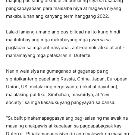
maging pasistang diktador at bumaling siya sa usapang
pangkapayapaan para maisalba niya at magawa niyang
makabuluhan ang kanyang term hanggang 2022.
Lalaki lamang umano ang posibilidad na ito kung hindi
manlulubay ang mga makabayang mga pwersa sa
paglaban sa mga antinasyonal, anti-demokratiko at anti-
mamamayang mga patakaran ni Duterte.
Naniniwala siya na gumaganap at gaganap pa ng
signipikanteng papel ang Russia, China, Japan, European
Union, US, malalaking negosyante (lokal at dayuhan),
malalaking pulitiko, Simbahan, masmidya, at “civil
society” sa mga kasalukuyang pangyayari sa bansa.
“Subalit pinakamapagpasya ang pag-aalsa ng malawak na
masa ng anakpawis at kabataan sa pagpapabagsak kay
Duterre. Pinakamapagpasiya rin ang malawak na masa ng