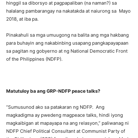
hinggil sa diborsyo at pagpapaliban (na naman?) sa
halalang pambarangay na nakatakda at naiurong sa Mayo
2018, at iba pa.
Pinakahuli sa mga umuugong na balita ang mga hakbang
para buhayin ang nakabinbing usapang pangkapayapaan
sa pagitan ng gobyerno at ng National Democratic Front
of the Philippines (NDFP).
Matutuloy ba ang GRP-NDFP peace talks?
“Sumusunod ako sa patakaran ng NDFP. Ang
magkadigma ay pwedeng magpeace talks, hindi iyong
magkaibigan at mapayapa na ang relasyon,” paliwanag ni
NDFP Chief Political Consultant at Communist Party of