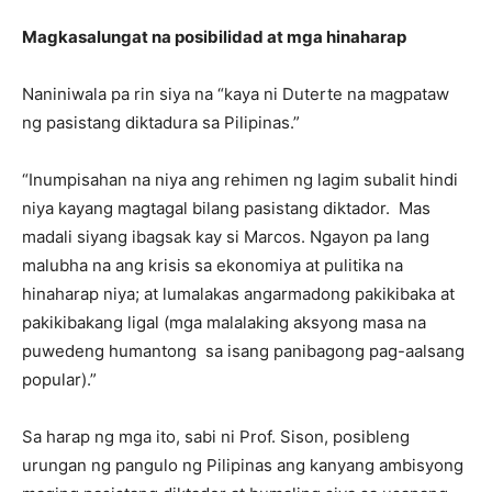
Magkasalungat na posibilidad at mga hinaharap
Naniniwala pa rin siya na “kaya ni Duterte na magpataw
ng pasistang diktadura sa Pilipinas.”
“Inumpisahan na niya ang rehimen ng lagim subalit hindi
niya kayang magtagal bilang pasistang diktador. Mas
madali siyang ibagsak kay si Marcos. Ngayon pa lang
malubha na ang krisis sa ekonomiya at pulitika na
hinaharap niya; at lumalakas angarmadong pakikibaka at
pakikibakang ligal (mga malalaking aksyong masa na
puwedeng humantong sa isang panibagong pag-aalsang
popular).”
Sa harap ng mga ito, sabi ni Prof. Sison, posibleng
urungan ng pangulo ng Pilipinas ang kanyang ambisyong