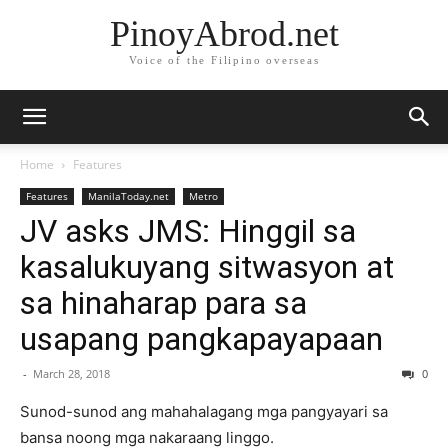
PinoyAbrod.net
Voice of the Filipino overseas
Home
Features
Features
ManilaToday.net
Metro
JV asks JMS: Hinggil sa
kasalukuyang sitwasyon at
sa hinaharap para sa
usapang pangkapayapaan
-
March 28, 2018
0
Sunod-sunod ang mahahalagang mga pangyayari sa
bansa noong mga nakaraang linggo.