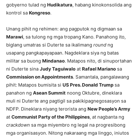
gobyerno tulad ng
Hudikatura
, habang kinokonsolida ang
kontrol sa
Kongreso
.
Unang pihit ng rehimen: ang pagputok ng digmaan sa
Marawi
, sa tulong ng mga tropang Kano. Panahong ito,
biglang umatras si Duterte sa ikalimang
round
ng
usapang pangkapayapaan. Nagdeklara siya ng batas
militar sa buong
Mindanao
. Matapos nito, di sinuportahan
ni Duterte sina
Judy Taguiwalo
at
Rafael Mariano
sa
Commission on Appointments
. Samantala, pangalawang
pihit: Matapos bumisita si
US Pres. Donald Trump
sa
panahon ng
Asean Summit
noong Oktubre, dineklara
muli ni Duterte ang pagtigil sa pakikipagnegosasyon sa
NDFP. Dineklara niyang terorista ang
New People’s Army
at
Communist Party of the Philippines
, at nagbanta ng
crackdown
sa mga miyembro ng legal na progresibong
mga organisasyon. Nitong nakaraang mga linggo, iniutos