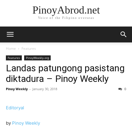
PinoyAbrod.net
Voice of the Filipino overseas
Home
Features
Features
PinoyWeekly.org
Landas patungong pasistang
diktadura – Pinoy Weekly
Pinoy Weekly
-
January 30, 2018
0
Editoryal
by
Pinoy Weekly