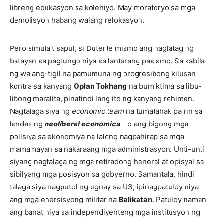
libreng edukasyon sa kolehiyo. May moratoryo sa mga
demolisyon habang walang relokasyon.
Pero simula’t sapul, si Duterte mismo ang naglatag ng
batayan sa pagtungo niya sa lantarang pasismo. Sa kabila
ng walang-tigil na pamumuna ng progresibong kilusan
kontra sa kanyang
Oplan Tokhang
na bumiktima sa libu-
libong maralita, pinatindi lang ito ng kanyang rehimen.
Nagtalaga siya ng
economic team
na tumatahak pa rin sa
landas ng
neoliberal economics
– o ang bigong mga
polisiya sa ekonomiya na lalong nagpahirap sa mga
mamamayan sa nakaraang mga administrasyon. Unti-unti
siyang nagtalaga ng mga retiradong heneral at opisyal sa
sibilyang mga posisyon sa gobyerno. Samantala, hindi
talaga siya nagputol ng ugnay sa US; ipinagpatuloy niya
ang mga ehersisyong militar na
Balikatan
. Patuloy naman
ang banat niya sa independiyenteng mga institusyon ng