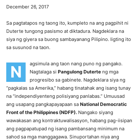
December 26, 2017
Sa pagtatapos ng taong ito, kumpleto na ang pagpihit ni
Duterte tungong pasismo at diktadura. Nagdeklara na
siya ng giyera sa buong sambayanang Pilipino. Iigting ito
sa susunod na taon.
agsimula ang taon nang puno ng pangako.
N
Nagtalaga si
Pangulong Duterte
ng mga
progresibo sa gabinete. Nagdeklara siya ng
“pagkalas sa Amerika,” habang tinatahak ang isang tunay
na “independiyenteng polisiyang panlabas.” Umuusad
ang usapang pangkapayapaan sa
National Democratic
Front of the Philippines (NDFP).
Nangako siyang
wawakasan ang kontraktuwalisasyon, habang pag-iisipan
ang pagpapatupad ng isang pambansang minimum na
sahod sa mga manggagawa. Sinuportahan niya ang