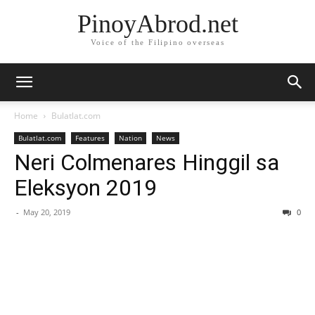
PinoyAbrod.net
Voice of the Filipino overseas
Home
Bulatlat.com
Bulatlat.com
Features
Nation
News
Neri Colmenares Hinggil sa
Eleksyon 2019
-
May 20, 2019
0