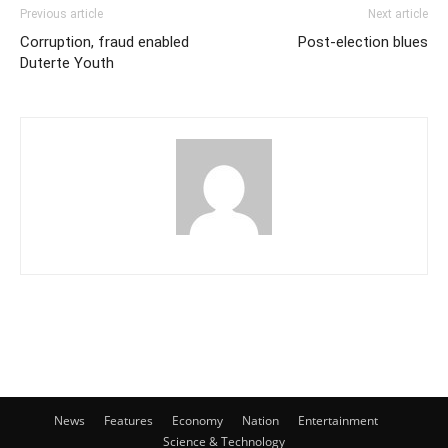
Previous article
Next article
Corruption, fraud enabled
Post-election blues
Duterte Youth
News
Features
Economy
Nation
Entertainment
Science & Technology