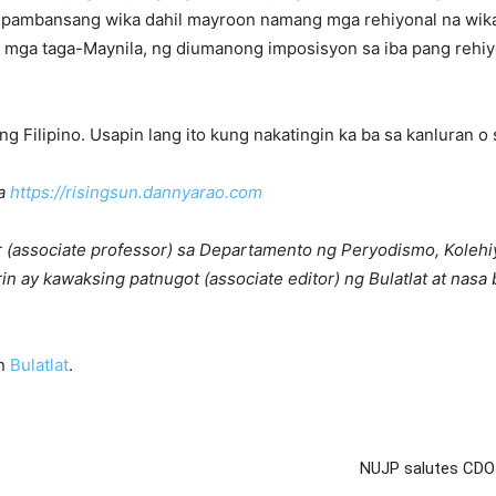
ng pambansang wika dahil mayroon namang mga rehiyonal na wika
g mga taga-Maynila, ng diumanong imposisyon sa iba pang rehi
 Filipino. Usapin lang ito kung nakatingin ka ba sa kanluran o s
sa
https://risingsun.dannyarao.com
r (associate professor) sa Departamento ng Peryodismo, Kole
rin ay kawaksing patnugot (associate editor) ng Bulatlat at nasa
on
Bulatlat
.
NUJP salutes CDO 