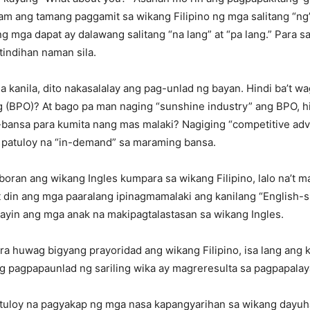
lam ang tamang paggamit sa wikang Filipino ng mga salitang “ng”
 ang mga dapat ay dalawang salitang “na lang” at “pa lang.” Para
tindihan naman sila.
sa kanila, dito nakasalalay ang pag-unlad ng bayan. Hindi ba’
 (BPO)? At bago pa man naging “sunshine industry” ang BPO, h
ansa para kumita nang mas malaki? Nagiging “competitive adv
a patuloy na “in-demand” sa maraming bansa.
oran ang wikang Ingles kumpara sa wikang Filipino, lalo na’t 
in ang mga paaralang ipinagmamalaki ang kanilang “English-spe
nayin ang mga anak na makipagtalastasan sa wikang Ingles.
a huwag bigyang prayoridad ang wikang Filipino, isa lang ang k
g pagpapaunlad ng sariling wika ay magreresulta sa pagpapalaya
atuloy na pagyakap ng mga nasa kapangyarihan sa wikang dayuhan.