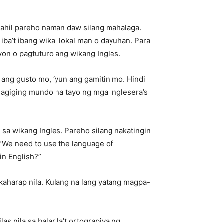
dahil pareho naman daw silang mahalaga.
ba’t ibang wika, lokal man o dayuhan. Para
yon o pagtuturo ang wikang Ingles.
 ang gusto mo, ‘yun ang gamitin mo. Hindi
nagiging mundo na tayo ng mga Inglesera’s
a wikang Ingles. Pareho silang nakatingin
“We need to use the language of
in English?”
kaharap nila. Kulang na lang yatang magpa-
 nila sa balarila’t ortograpiya ng