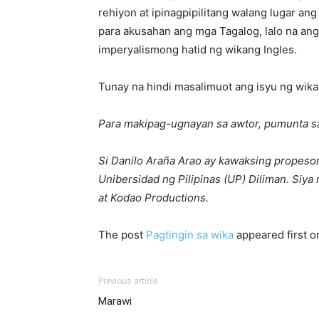
rehiyon at ipinagpipilitang walang lugar a
para akusahan ang mga Tagalog, lalo na an
imperyalismong hatid ng wikang Ingles.
Tunay na hindi masalimuot ang isyu ng wikang
Para makipag-ugnayan sa awtor, pumunta 
Si Danilo Araña Arao ay kawaksing propeso
Unibersidad ng Pilipinas (UP) Diliman. Siya 
at Kodao Productions.
The post
Pagtingin sa wika
appeared first 
Previous article
Marawi