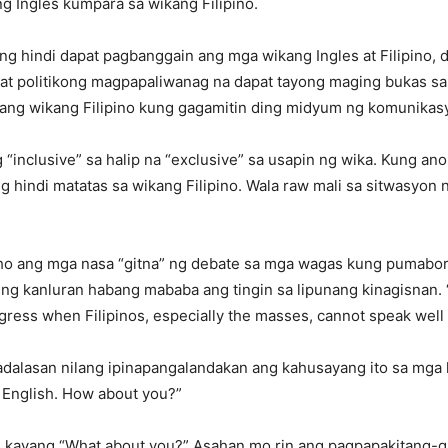
g Ingles kumpara sa wikang Filipino.
 hindi dapat pagbanggain ang mga wikang Ingles at Filipino, 
 at politikong magpapaliwanag na dapat tayong maging bukas sa i
a ang wikang Filipino kung gagamitin ding midyum ng komunikas
“inclusive” sa halip na “exclusive” sa usapin ng wika. Kung ano
 hindi matatas sa wikang Filipino. Wala raw mali sa sitwasyon 
o ang mga nasa “gitna” ng debate sa mga wagas kung pumabor s
ng kanluran habang mababa ang tingin sa lipunang kinagisnan. 
gress when Filipinos, especially the masses, cannot speak well 
 Kadalasan nilang ipinapangalandakan ang kahusayang ito sa mga 
k English. How about you?”
yang “What about you?” Asahan mo rin ang pagpapakitang-gilas