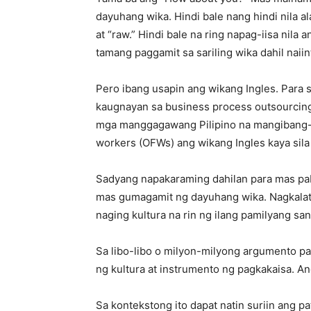
dayuhang wika. Hindi bale nang hindi nila a
at “raw.” Hindi bale na ring napag-iisa nila
tamang paggamit sa sariling wika dahil naiin
Pero ibang usapin ang wikang Ingles. Para 
kaugnayan sa business process outsourcing
mga manggagawang Pilipino na mangibang-b
workers (OFWs) ang wikang Ingles kaya sil
Sadyang napakaraming dahilan para mas pab
mas gumagamit ng dayuhang wika. Nagkalat d
naging kultura na rin ng ilang pamilyang sa
Sa libo-libo o milyon-milyong argumento par
ng kultura at instrumento ng pagkakaisa. An
Sa kontekstong ito dapat natin suriin ang p