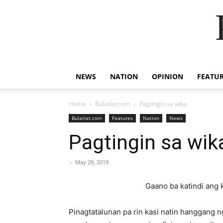
NEWS
NATION
OPINION
FEATU
Home
Bulatlat.com
Pagtingin sa wika
Bulatlat.com
Features
Nation
News
Pagtingin sa wik
-
May 29, 2019
Gaano ba katindi ang 
Pinagtatalunan pa rin kasi natin hanggang 