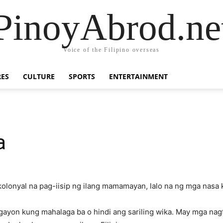
PinoyAbrod.ne
Voice of the Filipino overseas
RES
CULTURE
SPORTS
ENTERTAINMENT
a
kolonyal na pag-iisip ng ilang mamamayan, lalo na ng mga nasa
ngayon kung mahalaga ba o hindi ang sariling wika. May mga na