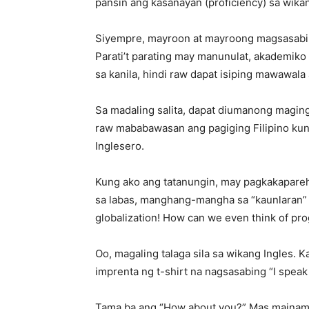
pansin ang kasanayan (proficiency) sa wikan
Siyempre, mayroon at mayroong magsasabing
Parati’t parating may manunulat, akademiko
sa kanila, hindi raw dapat isiping mawawal
Sa madaling salita, dapat diumanong maging 
raw mababawasan ang pagiging Filipino kung
Inglesero.
Kung ako ang tatanungin, may pagkakapareh
sa labas, manghang-mangha sa “kaunlaran” 
globalization! How can we even think of pro
Oo, magaling talaga sila sa wikang Ingles.
imprenta ng t-shirt na nagsasabing “I spea
Tama ba ang “How about you?” Mas mainam ka