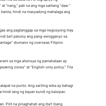
 at “nang,” pati na ang mga salitang “daw “
 sa kanila, hindi na masyadong mahalaga ang
t wagas ang pagtanggap sa mga negosyong may
indi ba’t patuloy ang pang-eengganyo sa
antage” diumano ng overseas Filipino
marami sa mga ahensya ng pamahalaan ay
aking zones” at “English-only policy.” Tila
atapat na punto: Ang sariling wika ay bahagi
 hindi lang ng bayan kundi ng kaisipan.
 Pilit na pinaghahati ang iba’t ibang