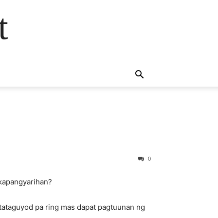
t
0
 kapangyarihan?
gtataguyod pa ring mas dapat pagtuunan ng