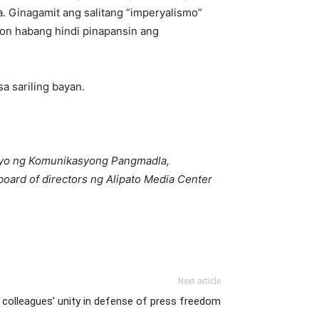
. Ginagamit ang salitang “imperyalismo”
yon habang hindi pinapansin ang
a sariling bayan.
hiyo ng Komunikasyong Pangmadla,
 board of directors ng Alipato Media Center
Next article
colleagues’ unity in defense of press freedom