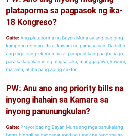
plataporma sa pagpasok ng ika-
18 Kongreso?
Gaite:
Ang plataporma ng Bayan Muna ay ang pagiging
kampeon ng maralita at kawani ng pamahalaan. Dadalhin
ang mga pang-ekonomiya at pampulitikang pagbabago
para sa kapakanan ng magsasaka, manggagawa, kawani,
maralita, at iba pang aping sektor.
PW: Anu ano ang priority bills na
inyong ihahain sa Kamara sa
inyong panunungkulan?
Gaite:
Prayoridad ng Bayan Muna ang mga panukalang
batas hinggil sa pagpapatupad ng tunay na reporma sa