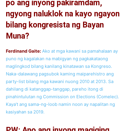
po ang inyong pakiramdam,
ngyong naluklok na kayo ngayon
bilang kongresista ng Bayan
Muna?
Ferdinand Gaite:
Ako at mga kawani sa pamahalaan ay
puno ng kagalakan na mabigyan ng pagkakataong
maglingkod bilang kanilang kinatawan sa Kongreso.
Naka-dalawang pagsubok kaming maiparehistro ang
party-list bilang mga kawani nuong 2010 at 2013. Sa
dahilang di katanggap-tanggap, pareho itong di
pinahintulutan ng Commission on Elections (Comelec).
Kaya’t ang sama-ng-loob namin noon ay napalitan ng
kasiyahan sa 2019.
PW: Ano ang inyong magiging