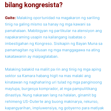
bilang kongresista?
Gaite:
Malaking oportunidad na magakaron ng sariling
tinig na galing mismo sa hanay ng mga kawani sa
pamahalaan. Mabibigyan ng partikular na atensiyon ang
napakaraming usapin na kailangang isabatas o
imbestigahan ng Kongreso. Sisikapin ng Bayan Muna sa
pamamagitan ng kilusan ng mga manggagawa na ating
kakatawanin ay maipaglalaban.
Malaking balakid na maliit pa rin ang tinig ng mga aping
sektor sa Kamara habang higit na mas malaki ang
kinatawan ng naghaharing uri tulad ng mga panginoong
maylupa, burgesya komprador, at mga pampulitikang
dinastiya. Nung nakaraan lang na halalan, ginamit bg
rehimeng US-Duterte ang buong makinarya, rekurso,
kapangyarihan, impluwensiya, ng gobyerno para matiyak