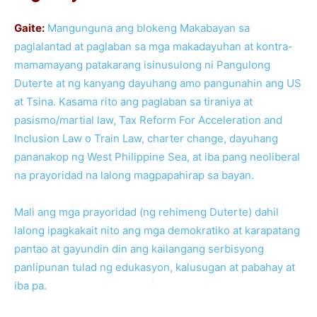
Gaite:
Mangunguna ang blokeng Makabayan sa
paglalantad at paglaban sa mga makadayuhan at kontra-
mamamayang patakarang isinusulong ni Pangulong
Duterte at ng kanyang dayuhang amo pangunahin ang US
at Tsina. Kasama rito ang paglaban sa tiraniya at
pasismo/martial law, Tax Reform For Acceleration and
Inclusion Law o Train Law, charter change, dayuhang
pananakop ng West Philippine Sea, at iba pang neoliberal
na prayoridad na lalong magpapahirap sa bayan.
Mali ang mga prayoridad (ng rehimeng Duterte) dahil
lalong ipagkakait nito ang mga demokratiko at karapatang
pantao at gayundin din ang kailangang serbisyong
panlipunan tulad ng edukasyon, kalusugan at pabahay at
iba pa.