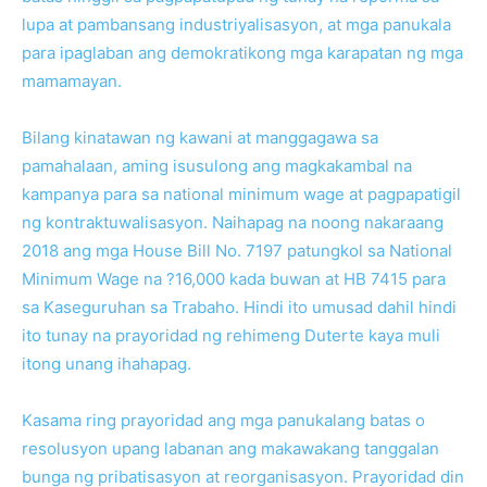
lupa at pambansang industriyalisasyon, at mga panukala
para ipaglaban ang demokratikong mga karapatan ng mga
mamamayan.
Bilang kinatawan ng kawani at manggagawa sa
pamahalaan, aming isusulong ang magkakambal na
kampanya para sa national minimum wage at pagpapatigil
ng kontraktuwalisasyon. Naihapag na noong nakaraang
2018 ang mga House Bill No. 7197 patungkol sa National
Minimum Wage na ?16,000 kada buwan at HB 7415 para
sa Kaseguruhan sa Trabaho. Hindi ito umusad dahil hindi
ito tunay na prayoridad ng rehimeng Duterte kaya muli
itong unang ihahapag.
Kasama ring prayoridad ang mga panukalang batas o
resolusyon upang labanan ang makawakang tanggalan
bunga ng pribatisasyon at reorganisasyon. Prayoridad din