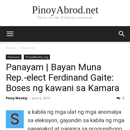
PinoyAbrod.net
Voice of the Filipino overseas
Home
Features
Features
PinoyWeekly.org
Panayam | Bayan Muna
Rep.-elect Ferdinand Gaite:
Boses ng kawani sa Kamara
Pinoy Weekly
-
June 6, 2019
0
a kabila ng mga ulat ng mga anomalya
S
sa eleksiyon, gayundin sa kabila ng mga
pananakot at paninira sa progresibong