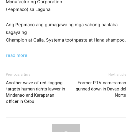
Manufacturing Corporation
(Pepmaco) sa Laguna.
Ang Pepmaco ang gumagawa ng mga sabong panlaba
kagaya ng
Champion at Calla, Systema toothpaste at Hana shampoo.
read more
Previous article
Next article
Another wave of red-tagging
Former PTV cameraman
targets human rights lawyer in
gunned down in Davao del
Mindanao and Karapatan
Norte
officer in Cebu