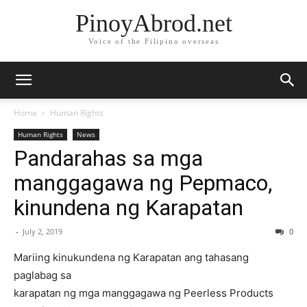
PinoyAbrod.net
Voice of the Filipino overseas
Home
Human Rights
Human Rights
News
Pandarahas sa mga
manggagawa ng Pepmaco,
kinundena ng Karapatan
-
July 2, 2019
0
Mariing kinukundena ng Karapatan ang tahasang
paglabag sa
karapatan ng mga manggagawa ng Peerless Products