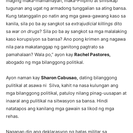
maging maka-mamamayan, maka-Pilipino at sinisikap
tugunan ang ugat ng armadong tunggalian sa ating bansa.
Kung tatanggalin po natin ang mga gawa-gawang kaso sa
kanila, sila po ba ay sangkot sa
extrajudicial killings
dito
sa
war on drugs
? Sila po ba ay sangkot sa mga malalaking
kaso korupsiyon sa bansa? Ano pong krimen ang nagawa
nila para makatanggap ng ganitong pagtrato sa
pamahalaan? Wala po,” ayon kay
Rachel Pastores,
abogado ng mga bilanggong politikal.
Ayon naman kay
Sharon Cabusao,
dating bilanggong
pulitikal at asawa ni Silva, kahit na nasa kulungan ang
mga bilanggong politikal, patuloy nilang pinag-uusapan at
inaaral ang pulitikal na sitwasyon sa bansa. Hindi
natatapos ang kanilang mga gawain sa likod ng mga
rehas.
Naganap din ang deklarasyon ng batas militar sa