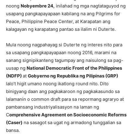
noong
Nobyembre 24,
inilahad ng mga nagtataguyod ng
usapang pangkapayapaan kabilang na ang Pilgrims for
Peace, Philippine Peace Center, at Karapatan ang
kalagayan ng karapatang pantao sa ilalim ni Duterte.
Mula noong nagpahayag si Duterte ng interes nito para
sa usapang pangkapayapaan noong 2016, marami na
sanang signipikanteng tagumpay ang naisulong sa pag-
uusap ng
National Democratic Front of the Philippines
(NDFP)
at
Gobyerno ng Republika ng Pilipinas (GRP)
lalo’t higit umano noong ikatlong round nito. Dito
binigyang daan ang pagkakaroon ng pagkakasundo sa
lalamanin o common draft para sa repormang agraryo at
pambansang industriyalisasyon na laman ng
C
omprehensive Agreement on Socioeconomic Reforms
(Caser)
na sasagot sa ugat ng armadong tunggalian sa
bansa.