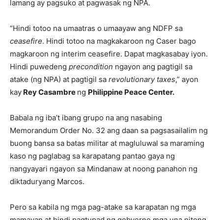
lamang ay pagsuko at pagwasak ng NPA.
“Hindi totoo na umaatras o umaayaw ang NDFP sa
ceasefire
. Hindi totoo na magkakaroon ng Caser bago
magkaroon ng interim ceasefire. Dapat magkasabay iyon.
Hindi puwedeng
precondition
ngayon ang pagtigil sa
atake (ng NPA) at pagtigil sa
revolutionary taxes
,” ayon
kay
Rey Casambre
ng
Philippine Peace Center.
Babala ng iba’t ibang grupo na ang nasabing
Memorandum Order No. 32 ang daan sa pagsasailalim ng
buong bansa sa batas militar at magluluwal sa maraming
kaso ng paglabag sa karapatang pantao gaya ng
nangyayari ngayon sa Mindanaw at noong panahon ng
diktaduryang Marcos.
Pero sa kabila ng mga pag-atake sa karapatan ng mga
mamayan at hindi pagtupad ng gobyerno mga una nitong