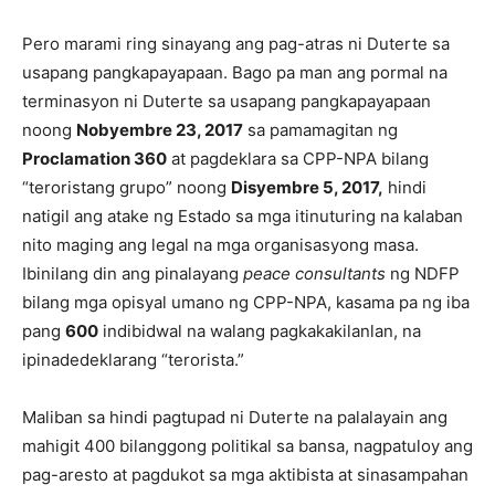
Pero marami ring sinayang ang pag-atras ni Duterte sa
usapang pangkapayapaan. Bago pa man ang pormal na
terminasyon ni Duterte sa usapang pangkapayapaan
noong
Nobyembre 23, 2017
sa pamamagitan ng
Proclamation 360
at pagdeklara sa CPP-NPA bilang
“teroristang grupo” noong
Disyembre 5, 2017,
hindi
natigil ang atake ng Estado sa mga itinuturing na kalaban
nito maging ang legal na mga organisasyong masa.
Ibinilang din ang pinalayang
peace consultants
ng NDFP
bilang mga opisyal umano ng CPP-NPA, kasama pa ng iba
pang
600
indibidwal na walang pagkakakilanlan, na
ipinadedeklarang “terorista.”
Maliban sa hindi pagtupad ni Duterte na palalayain ang
mahigit 400 bilanggong politikal sa bansa, nagpatuloy ang
pag-aresto at pagdukot sa mga aktibista at sinasampahan