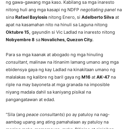
ng gawa-gawang mga kaso. Kabilang sa mga inaresto
nitong huli ang mga kasapi ng NDFP
negotiating panel
na
sina
Rafael Baylosis
nitong Enero, si
Adelberto Silva
at
apat na kasamahan nito na hinuli sa Laguna nitong
Oktubre 15,
gayundin si Vic Ladlad na inaresto nitong
Nobyembre 8
sa
Novaliches, Quezon City.
Para sa mga kaanak at abogado ng mga hinuling
consultant
, malinaw na itinanim lamang umano ang mga
ebidensya gaya ng kay Ladlad na kinakitaan umano ng
malalakas ng kalibre ng baril gaya ng
M16
at
AK-47
na
riple na may bayoneta at mga granada na imposible
niyang madala dahil sa kaniyang pisikal na
pangangatawan at edad.
“Sila (ang
peace consultants
) po ay patuloy na nag-
aambag upang ang ating pamahalaan ay patuloy na