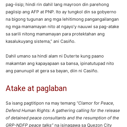
pag-iisip; hindi rin dahil lang mayroon din parehong
pagiisip ang AFP at PNP. Ito ay tungkol din sa gobyerno
na bigong tugunan ang mga lehitimong pangangailangan
ng mga mamamayan nito at ngayo’y nauuwi sa pag-atake
sa sarili nitong mamamayan para protektahan ang
kasalukuyang sistema,” ani Casiño.
Dahil umano sa hindi alam ni Duterte kung paano
makamtan ang kapayapaan sa bansa, ipinatutupad nito
ang panunupil at gera sa bayan, diin ni Casiño.
Atake at paglaban
Sa isang pagtitipon na may temang
“Clamor for Peace,
Defend Human Rights: A gathering calling for the release
of detained peace consultants and the resumption of the
GRP-NDFP peace talks”
na isinagawa sa Quezon City