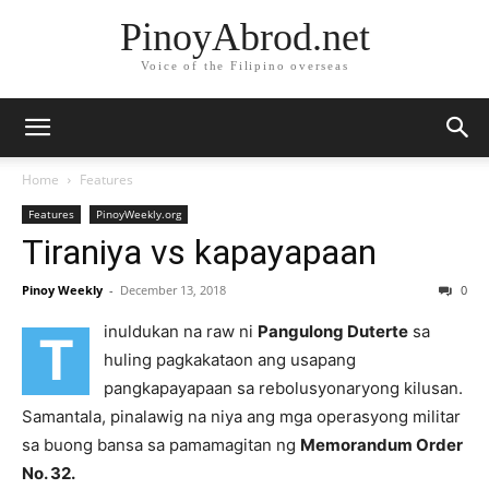
PinoyAbrod.net
Voice of the Filipino overseas
Home
Features
Features
PinoyWeekly.org
Tiraniya vs kapayapaan
Pinoy Weekly
-
December 13, 2018
0
inuldukan na raw ni
Pangulong Duterte
sa
T
huling pagkakataon ang usapang
pangkapayapaan sa rebolusyonaryong kilusan.
Samantala, pinalawig na niya ang mga operasyong militar
sa buong bansa sa pamamagitan ng
Memorandum Order
No. 32.