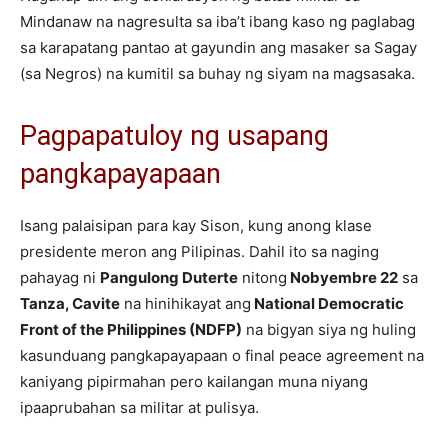
Mindanaw na nagresulta sa iba’t ibang kaso ng paglabag
sa karapatang pantao at gayundin ang masaker sa Sagay
(sa Negros) na kumitil sa buhay ng siyam na magsasaka.
Pagpapatuloy ng usapang
pangkapayapaan
Isang palaisipan para kay Sison, kung anong klase
presidente meron ang Pilipinas. Dahil ito sa naging
pahayag ni
Pangulong Duterte
nitong
Nobyembre 22
sa
Tanza, Cavite
na hinihikayat ang
National Democratic
Front of the Philippines (NDFP)
na bigyan siya ng huling
kasunduang pangkapayapaan o final peace agreement na
kaniyang pipirmahan pero kailangan muna niyang
ipaaprubahan sa militar at pulisya.