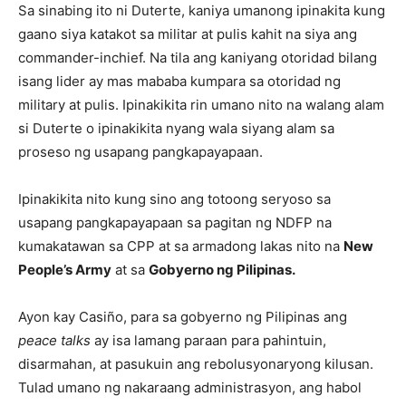
Sa sinabing ito ni Duterte, kaniya umanong ipinakita kung
gaano siya katakot sa militar at pulis kahit na siya ang
commander-inchief. Na tila ang kaniyang otoridad bilang
isang lider ay mas mababa kumpara sa otoridad ng
military at pulis. Ipinakikita rin umano nito na walang alam
si Duterte o ipinakikita nyang wala siyang alam sa
proseso ng usapang pangkapayapaan.
Ipinakikita nito kung sino ang totoong seryoso sa
usapang pangkapayapaan sa pagitan ng NDFP na
kumakatawan sa CPP at sa armadong lakas nito na
New
People’s Army
at sa
Gobyerno ng Pilipinas.
Ayon kay Casiño, para sa gobyerno ng Pilipinas ang
peace talks
ay isa lamang paraan para pahintuin,
disarmahan, at pasukuin ang rebolusyonaryong kilusan.
Tulad umano ng nakaraang administrasyon, ang habol