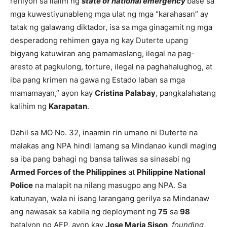
rehiyon sa ilalim ng
state of national emergency
base sa
mga kuwestiyunableng mga ulat ng mga “karahasan” ay
tatak ng galawang diktador, isa sa mga ginagamit ng mga
desperadong rehimen gaya ng kay Duterte upang
bigyang katuwiran ang pamamaslang, ilegal na pag-
aresto at pagkulong, torture, ilegal na paghahalughog, at
iba pang krimen na gawa ng Estado laban sa mga
mamamayan,” ayon kay
Cristina Palabay
, pangkalahatang
kalihim ng
Karapatan
.
Dahil sa MO No. 32, inaamin rin umano ni Duterte na
malakas ang NPA hindi lamang sa Mindanao kundi maging
sa iba pang bahagi ng bansa taliwas sa sinasabi ng
Armed Forces of the Philippines
at
Philippine National
Police
na malapit na nilang masugpo ang NPA. Sa
katunayan, wala ni isang larangang gerilya sa Mindanaw
ang nawasak sa kabila ng deployment ng
75
sa
98
batalyon ng AFP, ayon kay
Jose Maria Sison
,
founding