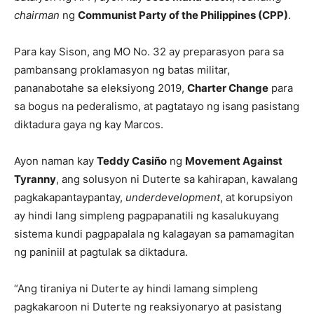
chairman
ng
Communist Party of the Philippines (CPP)
.
Para kay Sison, ang MO No. 32 ay preparasyon para sa
pambansang proklamasyon ng batas militar,
pananabotahe sa eleksiyong 2019,
Charter Change
para
sa bogus na pederalismo, at pagtatayo ng isang pasistang
diktadura gaya ng kay Marcos.
Ayon naman kay
Teddy Casiño
ng
Movement Against
Tyranny
, ang solusyon ni Duterte sa kahirapan, kawalang
pagkakapantaypantay,
underdevelopment
, at korupsiyon
ay hindi lang simpleng pagpapanatili ng kasalukuyang
sistema kundi pagpapalala ng kalagayan sa pamamagitan
ng paniniil at pagtulak sa diktadura.
“Ang tiraniya ni Duterte ay hindi lamang simpleng
pagkakaroon ni Duterte ng reaksiyonaryo at pasistang