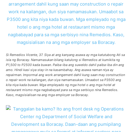
Si Remedios Vicente, 37. Siya at ang kanyang asawa ay mga katutubong Ati sa
isla ng Boracay. Namamasukan bilang katulong si Remedios at kumikita ng
P1,500 to P2500 kada buwan. Paiba-iba ang suweldo dahil paiba-iba din ang
amo. Hindi kasi siya stay-in na kasambahay. Ang asawa naman niya ay
repairman. Impormal ang work arrangement dahil kung saan may construction
o repair work na kailangan, dun siya namamasukan. Umaabot sa P3500 ang
kita niya kada buwan. Mga empleyado ng mga hotel o ang mga hotel at
restaurant mismo mga nagbabayad para sa mga serbisyo nina Remedios.
Kaso, magsisialisan na ang mga employer sa Boracay.