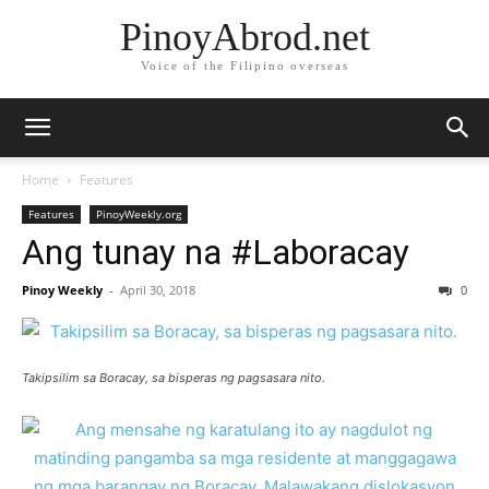
PinoyAbrod.net
Voice of the Filipino overseas
Home
Features
Features
PinoyWeekly.org
Ang tunay na #Laboracay
Pinoy Weekly
-
April 30, 2018
0
Takipsilim sa Boracay, sa bisperas ng pagsasara nito.