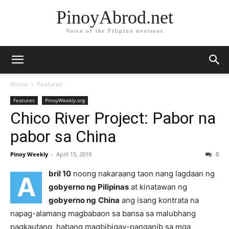
PinoyAbrod.net
Voice of the Filipino overseas
Home
Features
Features
PinoyWeekly.org
Chico River Project: Pabor na
pabor sa China
Pinoy Weekly
-
April 15, 2019
0
bril 10
noong nakaraang taon nang lagdaan ng
A
gobyerno ng Pilipinas
at kinatawan ng
gobyerno ng
China
ang isang kontrata na
napag-alamang magbabaon sa bansa sa malubhang
pagkautang, habang magbibigay-panganib sa mga