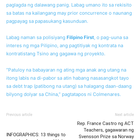
paglagda ng dalawang panig. Labag umano ito sa rekisito
sa batas na kailangang may prior concurrence o naunang
pagpayag sa papasukang kasunduan.
Labag naman sa polisiyang
Filipino First
, o pag-uuna sa
interes ng mga Pilipino, ang pagtitiyak ng kontrata na
kontratistang Tsino ang gagawa ng proyekto.
“Patuloy na babayaran ng ating mga anak ang utang na
itong labis na di-pabor sa atin habang nasasangkot tayo
sa debt trap (patibong na utang) sa halagang daan-daang
bilyong dolyar sa China,” pagtatapos ni Colmenares.
Previous article
Next article
Rep. France Castro ng ACT
Teachers, gagawaran ng
INFOGRAPHICS: 13 things to
Svensson Prize sa Norway