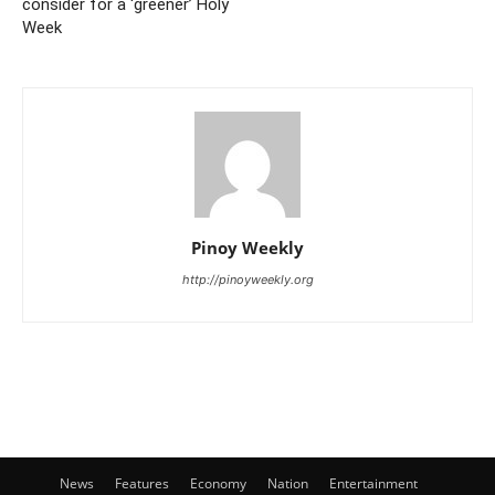
consider for a ‘greener’ Holy
Week
Pinoy Weekly
http://pinoyweekly.org
News
Features
Economy
Nation
Entertainment