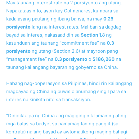
May taunang interest rate na 2 porsiyento ang utang.
Napakataas nito, ayon kay Colmenares, kumpara sa
kadalasang pautang ng ibang bansa, na may
0.25
porsiyento
lang na interest rates. Maliban sa dagdag-
bayad sa interes, nakasaad din sa
Section 1.
8 ng
kasunduan ang taunang “commitment fee” na
0.3
porsiyento
ng utang (Section 2.6) at mayroon pang
“management fee” na
0.3 porsiyento
o
$186,260
na
taunang kailangang bayaran ng gobyerno sa China.
Habang nag-ooperasyon sa Pilipinas, hindi rin kailangang
magbayad ng China ng buwis o anumang singil para sa
interes na kinikita nito sa transaksiyon.
“Dinidikta pa ng China ang magiging nilalaman ng ating
mga batas sa badyet sa pamamagitan ng paggiit (sa
kontrata) na ang bayad ay awtomatikong maging bahagi