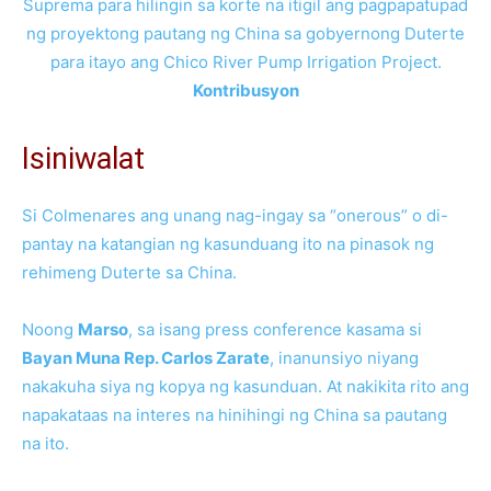
Suprema para hilingin sa korte na itigil ang pagpapatupad
ng proyektong pautang ng China sa gobyernong Duterte
para itayo ang Chico River Pump Irrigation Project.
Kontribusyon
Isiniwalat
Si Colmenares ang unang nag-ingay sa “onerous” o di-
pantay na katangian ng kasunduang ito na pinasok ng
rehimeng Duterte sa China.
Noong
Marso
, sa isang press conference kasama si
Bayan Muna Rep. Carlos Zarate
, inanunsiyo niyang
nakakuha siya ng kopya ng kasunduan. At nakikita rito ang
napakataas na interes na hinihingi ng China sa pautang
na ito.