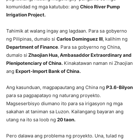
komunidad ng mga katutubo: ang
Chico River Pump
Irrigation Project.
Tahimik at walang ingay ang lagdaan. Para sa gobyerno
ng Pilipinas, dumalo si
Carlos Dominguez III
, kalihim ng
Department of Finance
. Para sa gobyerno ng China,
dumalo si
Zhaojian Hua, Ambasaddor Extraordinary and
Plenipotenciary of China.
Kinakatawan naman ni Zhaojian
ang
Export-Import Bank of China.
Ang kasunduan, magpapautang ang China ng
P3.6-Bilyon
para sa pagpapatayo ng naturang proyekto.
Magseserbisyo diumano ito para sa irigasyon ng mga
sakahan at taniman sa Luzon. Kailangang bayaran ang
utang na ito sa loob ng
20 taon.
Pero dalawa ang problema ng proyekto. Una, tulad ng