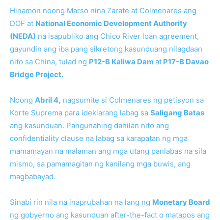
Hinamon noong Marso nina Zarate at Colmenares ang
DOF at
National Economic Development Authority
(NEDA)
na isapubliko ang Chico River loan agreement,
gayundin ang iba pang sikretong kasunduang nilagdaan
nito sa China, tulad ng
P12-B Kaliwa Dam
at
P17-B Davao
Bridge Project.
Noong
Abril 4,
nagsumite si Colmenares ng petisyon sa
Korte Suprema para ideklarang labag sa
Saligang Batas
ang kasunduan. Pangunahing dahilan nito ang
confidentiality clause na labag sa karapatan ng mga
mamamayan na malaman ang mga utang panlabas na sila
mismo, sa pamamagitan ng kanilang mga buwis, ang
magbabayad.
Sinabi rin nila na inaprubahan na lang ng
Monetary Board
ng gobyerno ang kasunduan after-the-fact o matapos ang