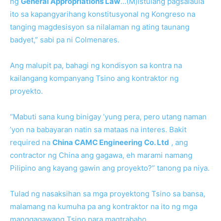
ng
General Appropriations Law
…(M)istulang pagsalaula
ito sa kapangyarihang konstitusyonal ng Kongreso na
tanging magdesisyon sa nilalaman ng ating taunang
badyet,” sabi pa ni Colmenares.
Ang malupit pa, bahagi ng kondisyon sa kontra na
kailangang kompanyang Tsino ang kontraktor ng
proyekto.
“Mabuti sana kung binigay ’yung pera, pero utang naman
’yon na babayaran natin sa mataas na interes. Bakit
required na
China CAMC Engineering Co. Ltd
, ang
contractor ng China ang gagawa, eh marami namang
Pilipino ang kayang gawin ang proyekto?” tanong pa niya.
Tulad ng nasaksihan sa mga proyektong Tsino sa bansa,
malamang na kumuha pa ang kontraktor na ito ng mga
manggagawang Tsino para magtrabaho.