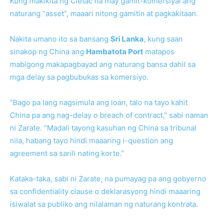
Kung makikita ng Cietac na may gamit-komersiyal ang
naturang “asset”, maaari nitong gamitin at pagkakitaan.
Nakita umano ito sa bansang
Sri Lanka
, kung saan
sinakop ng China ang
Hambatota Port
matapos
mabigong makapagbayad ang naturang bansa dahil sa
mga delay sa pagbubukas sa komersiyo.
“Bago pa lang nagsimula ang loan, talo na tayo kahit
China pa ang nag-delay o breach of contract,” sabi naman
ni Zarate. “Madali tayong kasuhan ng China sa tribunal
nila, habang tayo hindi maaaring i-question ang
agreement sa sarili nating korte.”
Kataka-taka, sabi ni Zarate, na pumayag pa ang gobyerno
sa confidentiality clause o deklarasyong hindi maaaring
isiwalat sa publiko ang nilalaman ng naturang kontrata.