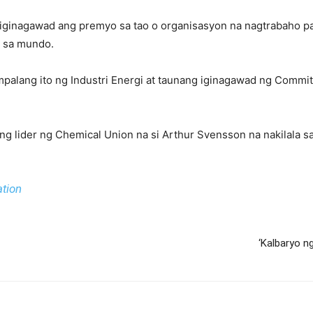
 iginagawad ang premyo sa tao o organisasyon na nagtrabaho p
 sa mundo.
alang ito ng Industri Energi at taunang iginagawad ng Committ
ing lider ng Chemical Union na si Arthur Svensson na nakilala 
tion
‘Kalbaryo n