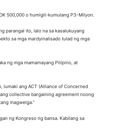
 NOK 500,000 o humigit-kumulang P3-Milyon.
g parangal ito, lalo na sa kasalukuyang
pekto sa mga mardyinalisado tulad ng mga
aka ng mga mamamayang Pilipino, at
o, lumaki ang ACT (Alliance of Concerned
nang collective bargaining agreement noong
atang magwelga.”
gan ng Kongreso ng bansa. Kabilang sa