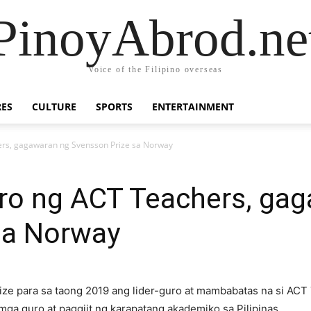
PinoyAbrod.ne
Voice of the Filipino overseas
RES
CULTURE
SPORTS
ENTERTAINMENT
ers, gagawaran ng Svensson Prize sa Norway
tro ng ACT Teachers, ga
sa Norway
ze para sa taong 2019 ang lider-guro at mambabatas na si ACT
a guro at paggiit ng karapatang akademiko sa Pilipinas.