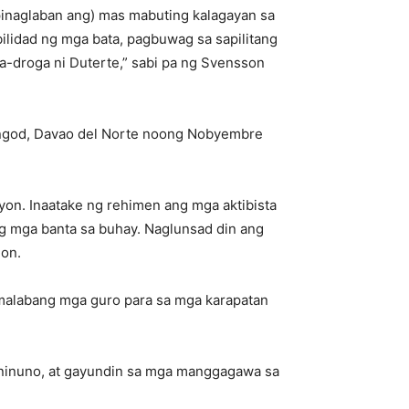
pinaglaban ang) mas mabuting kalagayan sa
ilidad ng mga bata, pagbuwag sa sapilitang
ra-droga ni Duterte,” sabi pa ng Svensson
laingod, Davao del Norte noong Nobyembre
yon. Inaatake ng rehimen ang mga aktibista
g mga banta sa buhay. Naglunsad din ang
ion.
 lumalabang mga guro para sa mga karapatan
 ninuno, at gayundin sa mga manggagawa sa