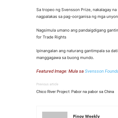
Sa tropeo ng Svensson Prize, nakalagay na
nagpalakas sa pag-oorganisa ng mga unyon
Nagsimula umano ang pandaigdigang gantimp
for Trade Rights
Ipinangalan ang naturang gantimpala sa dat
manggagawa sa buong mundo.
Featured Image: Mula sa
Svensson Founda
Previous article
Chico River Project: Pabor na pabor sa China
Pinoy Weekly