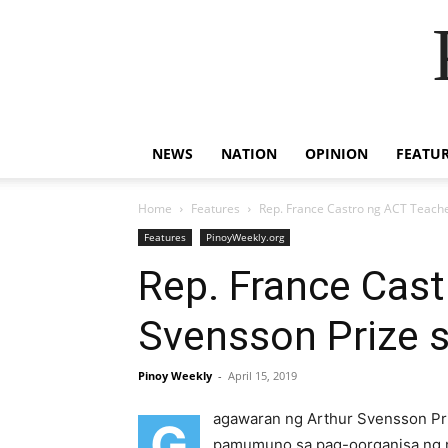
NEWS
NATION
OPINION
FEATU
Home
Features
Rep. France Castro ng ACT Teach
Features
PinoyWeekly.org
Rep. France Cas
Svensson Prize 
Pinoy Weekly
-
April 15, 2019
agawaran ng Arthur Svensson Pri
G
pamumuno sa pag-oorganisa ng mg