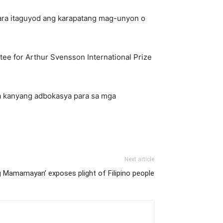
ara itaguyod ang karapatang mag-unyon o
ee for Arthur Svensson International Prize
sa kanyang adbokasya para sa mga
Next article
g Mamamayan’ exposes plight of Filipino people