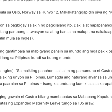
mpala sa Oslo, Norway sa Hunyo 12. Makakatanggap din siya ng
 sa pagbigay sa akin ng pagkilalang ito. Dakila at napapanahon
tang pantaong sitwasyon sa ating bansa na malupit na nakakaa
lin mula sa Ingles).
ng gantimpala na mabigyang pansin sa mundo ang mga pakikib
 lang sa Pilipinas kundi sa buong mundo.
 Ingles), “Sa maikling panahon, sa ilalim ng pamumuno ni Castr
laking unyon sa Pilipinas. Lumagda ang naturang alyansa sa u
 paaralan sa Pilipinas – isang kasunduang kumikilala sa karap
aging gawain ni Castro bilang mambabatas sa Mababang Kapulun
batas ng Expanded Maternity Leave tungo sa 105 araw.