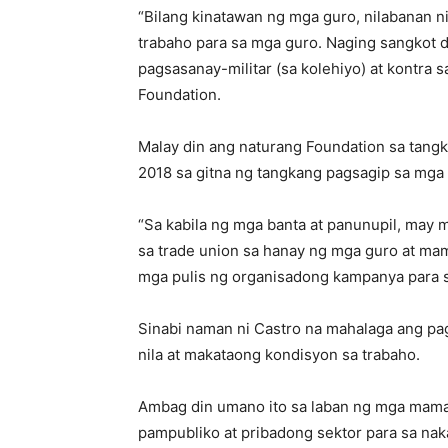
“Bilang kinatawan ng mga guro, nilabanan n
trabaho para sa mga guro. Naging sangkot d
pagsasanay-militar (sa kolehiyo) at kontra 
Foundation.
Malay din ang naturang Foundation sa tangk
2018 sa gitna ng tangkang pagsagip sa mga
“Sa kabila ng mga banta at panunupil, may 
sa trade union sa hanay ng mga guro at ma
mga pulis ng organisadong kampanya para 
Sinabi naman ni Castro na mahalaga ang pagk
nila at makataong kondisyon sa trabaho.
Ambag din umano ito sa laban ng mga mama
pampubliko at pribadong sektor para sa na