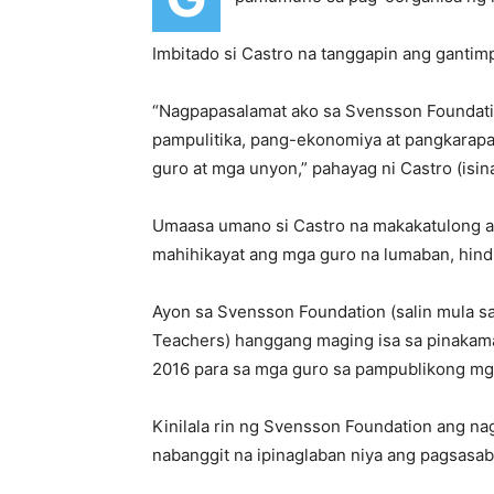
Imbitado si Castro na tanggapin ang ganti
“Nagpapasalamat ako sa Svensson Foundation
pampulitika, pang-ekonomiya at pangkarapa
guro at mga unyon,” pahayag ni Castro (isina
Umaasa umano si Castro na makakatulong a
mahihikayat ang mga guro na lumaban, hindi
Ayon sa Svensson Foundation (salin mula sa
Teachers) hanggang maging isa sa pinakama
2016 para sa mga guro sa pampublikong mga
Kinilala rin ng Svensson Foundation ang n
nabanggit na ipinaglaban niya ang pagsasa