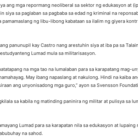
iya ang mga repormang neoliberal sa sektor ng edukasyon at (i
in siya sa paglaban sa pagbaba sa edad ng kriminal na reponsab
sa pamamaslang ng libu-libong kabataan sa ilalim ng giyera kont
ang panunupil kay Castro nang arestuhin siya at iba pa sa Ta
 estudyanteng Lumad mula sa militarisasyon.
matatapang na mga tao na lumalaban para sa karapatang mag-un
mamahayag. May ibang napaslang at nakulong. Hindi na kaiba an
siraan ang unyonisadong mga guro,” ayon sa Svensson Foundat
ilala sa kabila ng matinding paninira ng militar at pulisya sa
mayang Lumad para sa karapatan nila sa edukasyon at lupaing
kabubuhay na sahod.