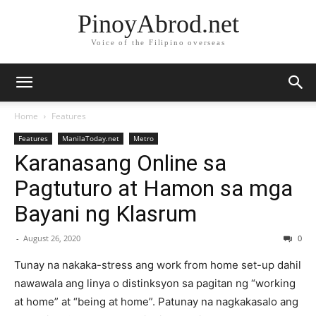
PinoyAbrod.net
Voice of the Filipino overseas
Home
Features
Features
ManilaToday.net
Metro
Karanasang Online sa
Pagtuturo at Hamon sa mga
Bayani ng Klasrum
-
August 26, 2020
0
Tunay na nakaka-stress ang work from home set-up dahil
nawawala ang linya o distinksyon sa pagitan ng “working
at home” at “being at home”. Patunay na nagkakasalo ang