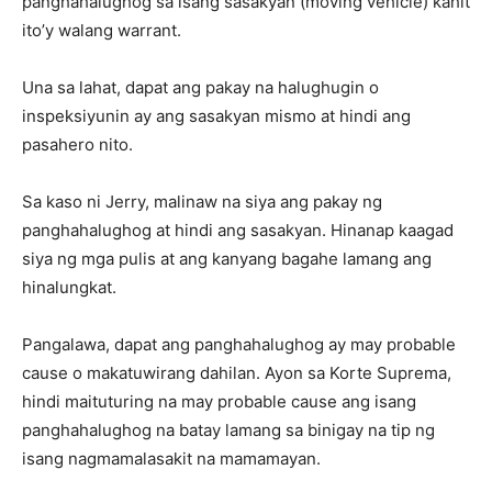
panghahalughog sa isang sasakyan (moving vehicle) kahit
ito’y walang warrant.
Una sa lahat, dapat ang pakay na halughugin o
inspeksiyunin ay ang sasakyan mismo at hindi ang
pasahero nito.
Sa kaso ni Jerry, malinaw na siya ang pakay ng
panghahalughog at hindi ang sasakyan. Hinanap kaagad
siya ng mga pulis at ang kanyang bagahe lamang ang
hinalungkat.
Pangalawa, dapat ang panghahalughog ay may probable
cause o makatuwirang dahilan. Ayon sa Korte Suprema,
hindi maituturing na may probable cause ang isang
panghahalughog na batay lamang sa binigay na tip ng
isang nagmamalasakit na mamamayan.