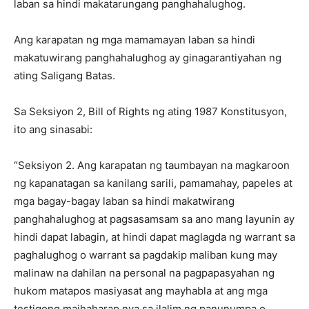
laban sa hindi makatarungang panghahalughog.
Ang karapatan ng mga mamamayan laban sa hindi
makatuwirang panghahalughog ay ginagarantiyahan ng
ating Saligang Batas.
Sa Seksiyon 2, Bill of Rights ng ating 1987 Konstitusyon,
ito ang sinasabi:
“Seksiyon 2. Ang karapatan ng taumbayan na magkaroon
ng kapanatagan sa kanilang sarili, pamamahay, papeles at
mga bagay-bagay laban sa hindi makatwirang
panghahalughog at pagsasamsam sa ano mang layunin ay
hindi dapat labagin, at hindi dapat maglagda ng warrant sa
paghalughog o warrant sa pagdakip maliban kung may
malinaw na dahilan na personal na pagpapasyahan ng
hukom matapos masiyasat ang mayhabla at ang mga
testigong maihaharap nya sa ilalim ng panunumpa o