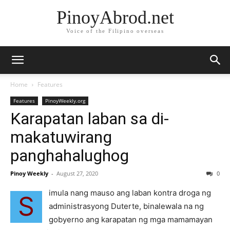
PinoyAbrod.net
Voice of the Filipino overseas
Home
Features
Features
PinoyWeekly.org
Karapatan laban sa di-
makatuwirang
panghahalughog
Pinoy Weekly
-
August 27, 2020
0
imula nang mauso ang laban kontra droga ng
S
administrasyong Duterte, binalewala na ng
gobyerno ang karapatan ng mga mamamayan