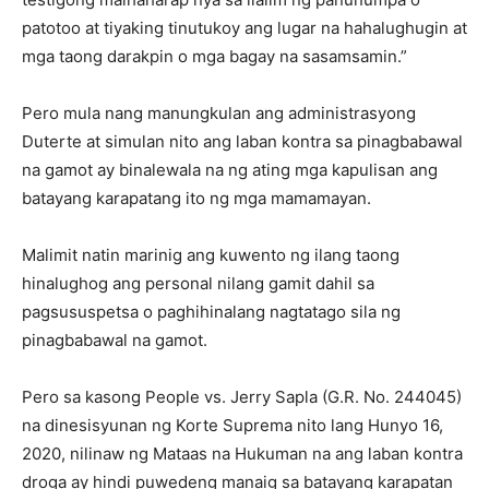
patotoo at tiyaking tinutukoy ang lugar na hahalughugin at
mga taong darakpin o mga bagay na sasamsamin.”
Pero mula nang manungkulan ang administrasyong
Duterte at simulan nito ang laban kontra sa pinagbabawal
na gamot ay binalewala na ng ating mga kapulisan ang
batayang karapatang ito ng mga mamamayan.
Malimit natin marinig ang kuwento ng ilang taong
hinalughog ang personal nilang gamit dahil sa
pagsususpetsa o paghihinalang nagtatago sila ng
pinagbabawal na gamot.
Pero sa kasong People vs. Jerry Sapla (G.R. No. 244045)
na dinesisyunan ng Korte Suprema nito lang Hunyo 16,
2020, nilinaw ng Mataas na Hukuman na ang laban kontra
droga ay hindi puwedeng manaig sa batayang karapatan