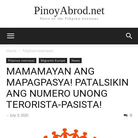
PinoyAbrod.net
Voice of the Filipino overseas
Home
Filipinos overseas
Filipinos overseas
Migrante Europe
News
MAMAMAYAN ANG
MAPAGPASYA! PATALSIKIN
ANG NUMERO UNONG
TERORISTA-PASISTA!
-
July 3, 2020
0