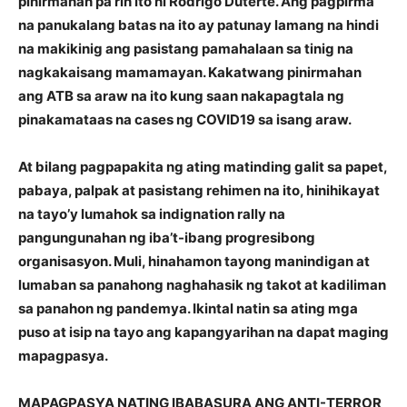
pinirmahan pa rin ito ni Rodrigo Duterte. Ang pagpirma
na panukalang batas na ito ay patunay lamang na hindi
na makikinig ang pasistang pamahalaan sa tinig na
nagkakaisang mamamayan. Kakatwang pinirmahan
ang ATB sa araw na ito kung saan nakapagtala ng
pinakamataas na cases ng COVID19 sa isang araw.
At bilang pagpapakita ng ating matinding galit sa papet,
pabaya, palpak at pasistang rehimen na ito, hinihikayat
na tayo’y lumahok sa indignation rally na
pangungunahan ng iba’t-ibang progresibong
organisasyon. Muli, hinahamon tayong manindigan at
lumaban sa panahong naghahasik ng takot at kadiliman
sa panahon ng pandemya. Ikintal natin sa ating mga
puso at isip na tayo ang kapangyarihan na dapat maging
mapagpasya.
MAPAGPASYA NATING IBABASURA ANG ANTI-TERROR