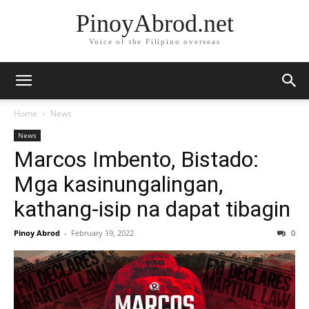
PinoyAbrod.net
Voice of the Filipino overseas
Home
News
News
Marcos Imbento, Bistado:
Mga kasinungalingan,
kathang-isip na dapat tibagin
Pinoy Abrod
-
February 19, 2022
0