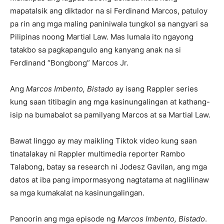
mapatalsik ang diktador na si Ferdinand Marcos, patuloy
pa rin ang mga maling paniniwala tungkol sa nangyari sa
Pilipinas noong Martial Law. Mas lumala ito ngayong
tatakbo sa pagkapangulo ang kanyang anak na si
Ferdinand “Bongbong” Marcos Jr.
Ang
Marcos Imbento, Bistado
ay isang Rappler series
kung saan titibagin ang mga kasinungalingan at kathang-
isip na bumabalot sa pamilyang Marcos at sa Martial Law.
Bawat linggo ay may maikling Tiktok video kung saan
tinatalakay ni Rappler multimedia reporter Rambo
Talabong, batay sa research ni Jodesz Gavilan, ang mga
datos at iba pang impormasyong nagtatama at naglilinaw
sa mga kumakalat na kasinungalingan.
Panoorin ang mga episode ng
Marcos Imbento, Bistado
.