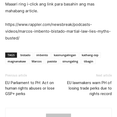
Maaari ring i-click ang link para basahin ang mas
mahabang article.
https://www.rappler.com/newsbreak/podcasts-
videos/marcos-imbento-bistado-martial-law-lies-myths-
busted/
TAGS
bistado
imbento
kasinungalingan
kathang-isip
magnanakaw
Marcos
pasista
sinungaling
tibagin
Previous article
Next article
EU Parliament to PH: Act on
EU lawmakers warn PH of
human rights abuses or lose
losing trade perks due to
GSP+ perks
rights record