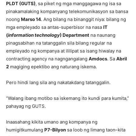
PLDT (GUTS)
, sa piket ng mga manggagawa ng isa sa
pinakamalaking kompanyang telekomunikasyon sa bansa
noong
Marso 14
. Ang bilang na binanggit niya: bilang ng
mga empleyado sa antas-superbisor na nasa
IT
(
information technology
) Department
na naunang
pinagsabihan na tatanggalin sila bilang regular na
empleyado ng kompanya at ililipat sa isang hiwalay na
contracting agency na nagngangalang
Amdocs
. Sa
Abril
2
magiging epektibo ang naturang iskema.
Pero hindi lang sila ang nakatakdang tatanggalin.
“Walang ibang motibo sa iskemang ito kundi para kumita,”
pahayag ng GUTS.
Inaasahang kikita umano ang kompanya ng
humigitkumulang
P7-Bilyon
sa loob ng limang taon–kita