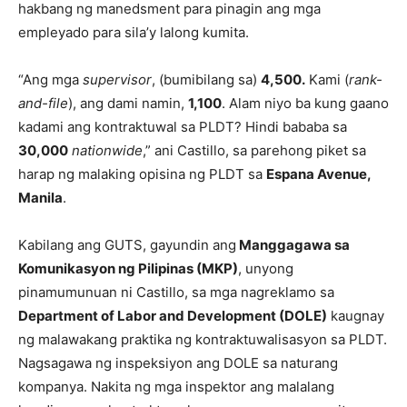
hakbang ng manedsment para pinagin ang mga
empleyado para sila’y lalong kumita.
“Ang mga
supervisor
, (bumibilang sa)
4,500.
Kami (
rank-
and-file
), ang dami namin,
1,100
. Alam niyo ba kung gaano
kadami ang kontraktuwal sa PLDT? Hindi bababa sa
30,000
nationwide
,” ani Castillo, sa parehong piket sa
harap ng malaking opisina ng PLDT sa
Espana Avenue,
Manila
.
Kabilang ang GUTS, gayundin ang
Manggagawa sa
Komunikasyon ng Pilipinas (MKP)
, unyong
pinamumunuan ni Castillo, sa mga nagreklamo sa
Department of Labor and Development (DOLE)
kaugnay
ng malawakang praktika ng kontraktuwalisasyon sa PLDT.
Nagsagawa ng inspeksiyon ang DOLE sa naturang
kompanya. Nakita ng mga inspektor ang malalang