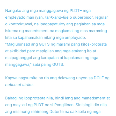
Nangako ang mga manggagawa ng PLDT– mga
empleyado man iyan,
rank-and-file
o superbisor, regular
o kontraktuwal, na ipagpapatuloy ang paglaban sa mga
iskema ng manedsment na magkamal ng mas maraming
kita sa kapahamakan nilang mga empleyado.
“Maglulunsad ang GUTS ng marami pang kilos-protesta
at aktibidad para mapigilan ang mga atakeng ito at
maipagtanggol ang karapatan at kapakanan ng mga
manggagawa,” sabi pa ng GUTS.
Kapwa nagsumite na rin ang dalawang unyon sa DOLE ng
notice of strike.
Bahagi ng ipoprotesta nila, hindi lang ang manedsment at
ang may-ari ng PLDT na si Pangilinan. Sinisingil din nila
ang mismong rehimeng Duterte na sa kabila ng mga