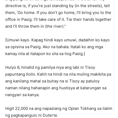
directive is, if you’re just standing by (in the streets), tell
them, ‘Go home. If you don’t go home, I’ll bring you to the
office in Pasig. I’ll take care of it. Tie their hands together
and I’ll throw them in (the river).”
[Umuwi kayo. Kapag hindi kayo umuwi, dadalhin ko kayo
sa opisina sa Pasig. Ako na bahala. Itatali ko ang mga
kamay nila at itatapon ko sila sa ilog Pasig.]
Hulyo 6, hinatid ng pamilya niya ang labi ni Tisoy
papuntang Iloilo. Kahit na hindi na nila muling makikita pa
ang kanilang mahal sa buhay na si Tisoy ay patuloy
naman nilang hahanapin ang hustisya at katarungan sa
nangyari sa kanya.
Higit 22,000 na ang napaslang ng Oplan Tokhang sa ilalim
ng pagkapangulo ni Duterte.