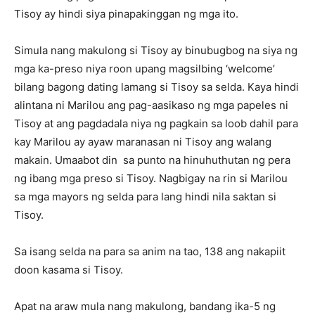
Tisoy ay hindi siya pinapakinggan ng mga ito.
Simula nang makulong si Tisoy ay binubugbog na siya ng
mga ka-preso niya roon upang magsilbing ‘welcome’
bilang bagong dating lamang si Tisoy sa selda. Kaya hindi
alintana ni Marilou ang pag-aasikaso ng mga papeles ni
Tisoy at ang pagdadala niya ng pagkain sa loob dahil para
kay Marilou ay ayaw maranasan ni Tisoy ang walang
makain. Umaabot din sa punto na hinuhuthutan ng pera
ng ibang mga preso si Tisoy. Nagbigay na rin si Marilou
sa mga mayors ng selda para lang hindi nila saktan si
Tisoy.
Sa isang selda na para sa anim na tao, 138 ang nakapiit
doon kasama si Tisoy.
Apat na araw mula nang makulong, bandang ika-5 ng