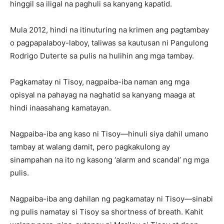
hinggil sa iligal na paghuli sa kanyang kapatid.
Mula 2012, hindi na itinuturing na krimen ang pagtambay
o pagpapalaboy-laboy, taliwas sa kautusan ni Pangulong
Rodrigo Duterte sa pulis na hulihin ang mga tambay.
Pagkamatay ni Tisoy, nagpaiba-iba naman ang mga
opisyal na pahayag na naghatid sa kanyang maaga at
hindi inaasahang kamatayan.
Nagpaiba-iba ang kaso ni Tisoy—hinuli siya dahil umano
tambay at walang damit, pero pagkakulong ay
sinampahan na ito ng kasong ‘alarm and scandal’ ng mga
pulis.
Nagpaiba-iba ang dahilan ng pagkamatay ni Tisoy—sinabi
ng pulis namatay si Tisoy sa shortness of breath. Kahit