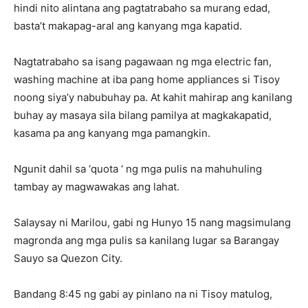
hindi nito alintana ang pagtatrabaho sa murang edad,
basta’t makapag-aral ang kanyang mga kapatid.
Nagtatrabaho sa isang pagawaan ng mga electric fan,
washing machine at iba pang home appliances si Tisoy
noong siya’y nabubuhay pa. At kahit mahirap ang kanilang
buhay ay masaya sila bilang pamilya at magkakapatid,
kasama pa ang kanyang mga pamangkin.
Ngunit dahil sa ‘quota ‘ ng mga pulis na mahuhuling
tambay ay magwawakas ang lahat.
Salaysay ni Marilou, gabi ng Hunyo 15 nang magsimulang
magronda ang mga pulis sa kanilang lugar sa Barangay
Sauyo sa Quezon City.
Bandang 8:45 ng gabi ay pinlano na ni Tisoy matulog,