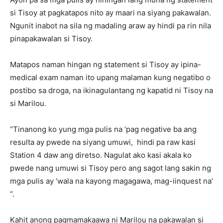
si Tisoy at pagkatapos nito ay maari na siyang pakawalan.
Ngunit inabot na sila ng madaling araw ay hindi pa rin nila
pinapakawalan si Tisoy.
Matapos naman hingan ng statement si Tisoy ay ipina-
medical exam naman ito upang malaman kung negatibo o
postibo sa droga, na ikinagulantang ng kapatid ni Tisoy na
si Marilou.
“Tinanong ko yung mga pulis na ‘pag negative ba ang
resulta ay pwede na siyang umuwi, hindi pa raw kasi
Station 4 daw ang diretso. Nagulat ako kasi akala ko
pwede nang umuwi si Tisoy pero ang sagot lang sakin ng
mga pulis ay ‘wala na kayong magagawa, mag-iinquest na’
“.
Kahit anong pagmamakaawa ni Marilou na pakawalan si