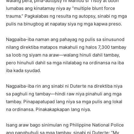
walang pera, pina-autopsy ni Marilou si Tisoy at doon
lumabas ang kinatamay niya ay “multiple blunt force
trauma.” Pagkalabas ng resulta ng autopsy, sinabi ng mga
pulis na binugbog at napatay siya ng mga kapwa preso.
Nagpaiba-iba naman ang pahayag ng pulis sa sinusunod
nilang direktiba matapos makahuli ng halos 7,300 tambay
sa loob ng siyam na araw—walang hinuli dahil tambay,
pero hinuhuli dahil sa mga nilalabag na ordinansa na iba
iba kada syudad.
Nagpaiba-iba rin ang sinabi ni Duterte na direktiba niya
sa paghuli ng tambay—hindi raw niya pinahuli ang mga
tambay. Pinapapatupad lang niya sa mga pulis ang lokal
na ordinansa. Pinakakapkapan lang niya.
Isang araw bago sinimulan ng Philippine National Police
ang panghuhuli sa mga tambay, sinabi ni Duterte: “My