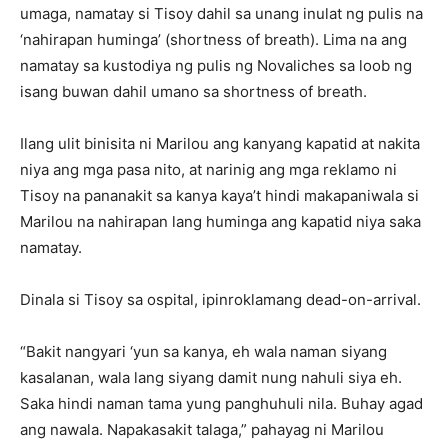
umaga, namatay si Tisoy dahil sa unang inulat ng pulis na
‘nahirapan huminga’ (shortness of breath). Lima na ang
namatay sa kustodiya ng pulis ng Novaliches sa loob ng
isang buwan dahil umano sa shortness of breath.
Ilang ulit binisita ni Marilou ang kanyang kapatid at nakita
niya ang mga pasa nito, at narinig ang mga reklamo ni
Tisoy na pananakit sa kanya kaya’t hindi makapaniwala si
Marilou na nahirapan lang huminga ang kapatid niya saka
namatay.
Dinala si Tisoy sa ospital, ipinroklamang dead-on-arrival.
“Bakit nangyari ‘yun sa kanya, eh wala naman siyang
kasalanan, wala lang siyang damit nung nahuli siya eh.
Saka hindi naman tama yung panghuhuli nila. Buhay agad
ang nawala. Napakasakit talaga,” pahayag ni Marilou