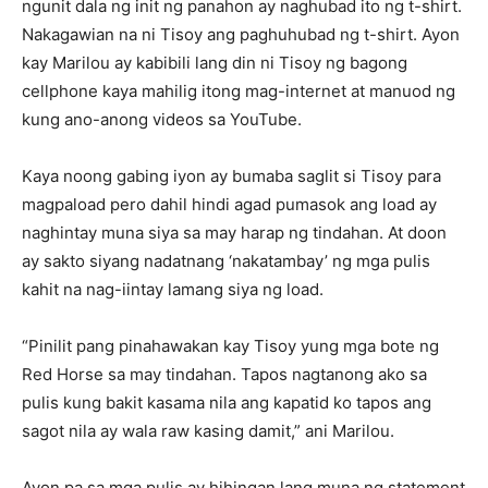
ngunit dala ng init ng panahon ay naghubad ito ng t-shirt.
Nakagawian na ni Tisoy ang paghuhubad ng t-shirt. Ayon
kay Marilou ay kabibili lang din ni Tisoy ng bagong
cellphone kaya mahilig itong mag-internet at manuod ng
kung ano-anong videos sa YouTube.
Kaya noong gabing iyon ay bumaba saglit si Tisoy para
magpaload pero dahil hindi agad pumasok ang load ay
naghintay muna siya sa may harap ng tindahan. At doon
ay sakto siyang nadatnang ‘nakatambay’ ng mga pulis
kahit na nag-iintay lamang siya ng load.
“Pinilit pang pinahawakan kay Tisoy yung mga bote ng
Red Horse sa may tindahan. Tapos nagtanong ako sa
pulis kung bakit kasama nila ang kapatid ko tapos ang
sagot nila ay wala raw kasing damit,” ani Marilou.
Ayon pa sa mga pulis ay hihingan lang muna ng statement