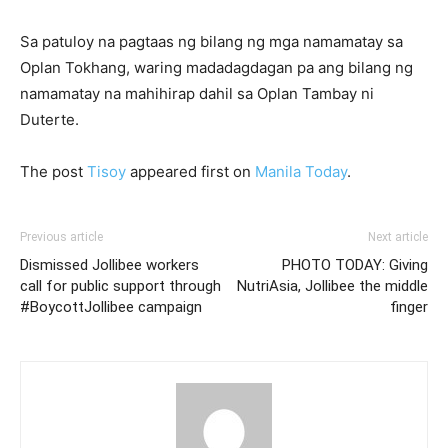
Sa patuloy na pagtaas ng bilang ng mga namamatay sa
Oplan Tokhang, waring madadagdagan pa ang bilang ng
namamatay na mahihirap dahil sa Oplan Tambay ni
Duterte.
The post
Tisoy
appeared first on
Manila Today
.
Previous article
Next article
Dismissed Jollibee workers
PHOTO TODAY: Giving
call for public support through
NutriAsia, Jollibee the middle
#BoycottJollibee campaign
finger