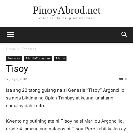
PinoyAbrod.net
Voice of the Filipino overseas
Home
Features
Features
ManilaToday.net
Metro
Tisoy
-
July 6, 2018
0
Isa ang 22 taong gulang na si Genesis “Tisoy” Argoncillo
sa mga biktima ng Oplan Tambay at kauna-unahang
namatay dahil dito.
Kwento ng butihing ate ni Tisoy na si Marilou Argoncillo,
grade 4 lamang ang natapos ni Tisoy. Pero kahit kailan ay