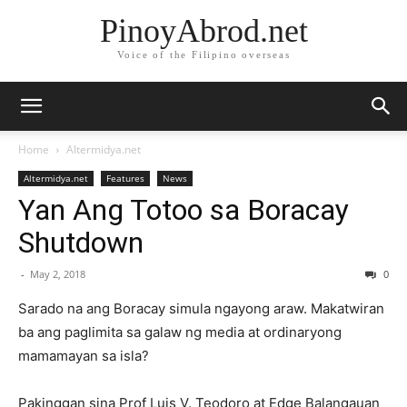
PinoyAbrod.net
Voice of the Filipino overseas
Home
Altermidya.net
Altermidya.net
Features
News
Yan Ang Totoo sa Boracay
Shutdown
-
May 2, 2018
0
Sarado na ang Boracay simula ngayong araw. Makatwiran
ba ang paglimita sa galaw ng media at ordinaryong
mamamayan sa isla?
Pakinggan sina Prof Luis V. Teodoro at Edge Balangauan