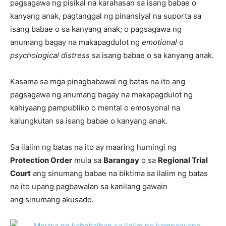
pagsagawa ng pisikal na karahasan sa isang babae o
kanyang anak, pagtanggal ng pinansiyal na suporta sa
isang babae o sa kanyang anak; o pagsagawa ng
anumang bagay na makapagdulot ng
emotional
o
psychological distress
sa isang babae o sa kanyang anak.
Kasama sa mga pinagbabawal ng batas na ito ang
pagsagawa ng anumang bagay na makapagdulot ng
kahiyaang pampubliko o mental o emosyonal na
kalungkutan sa isang babae o kanyang anak.
Sa ilalim ng batas na ito ay maaring humingi ng
Protection Order
mula sa
Barangay
o sa
Regional Trial
Court
ang sinumang babae na biktima sa ilalim ng batas
na ito upang pagbawalan sa kanilang gawain
ang sinumang akusado.