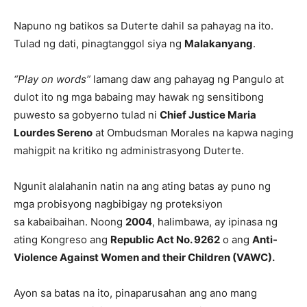
Napuno ng batikos sa Duterte dahil sa pahayag na ito.
Tulad ng dati, pinagtanggol siya ng
Malakanyang
.
“Play on words”
lamang daw ang pahayag ng Pangulo at
dulot ito ng mga babaing may hawak ng sensitibong
puwesto sa gobyerno tulad ni
Chief Justice Maria
Lourdes Sereno
at Ombudsman Morales na kapwa naging
mahigpit na kritiko ng administrasyong Duterte.
Ngunit alalahanin natin na ang ating batas ay puno ng
mga probisyong nagbibigay ng proteksiyon
sa kabaibaihan. Noong
2004
, halimbawa, ay ipinasa ng
ating Kongreso ang
Republic Act No. 9262
o ang
Anti-
Violence Against Women and their Children (VAWC).
Ayon sa batas na ito, pinaparusahan ang ano mang