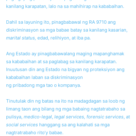
kanilang karapatan, lalo na sa mahihirap na kababaihan.
Dahil sa layuning ito, pinagbabawal ng RA 9710 ang
diskriminasyon sa mga babae batay sa kanilang kasarian,
marital status,
edad, relihiyon, at iba pa.
Ang Estado ay pinagbabawalang maging mapanghamak
sa kababaihan at sa paglabag sa kanilang karapatan.
Inuutusan din ang Estado na bigyan ng proteksiyon ang
kababaihan laban sa diskriminasyon
ng pribadong mga tao o kompanya.
Tinutulak din ng batas na ito na madagdagan sa loob ng
limang taon ang bilang ng mga babaing nagtatrabaho sa
pulisya,
medico-legal
,
legal services, forensic services
, at
social services
hanggang sa ang kalahati sa mga
nagtratrabaho rito’y babae.