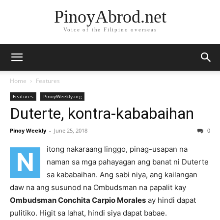
PinoyAbrod.net
Voice of the Filipino overseas
Home
Features
Features
PinoyWeekly.org
Duterte, kontra-kababaihan
Pinoy Weekly
-
June 25, 2018
0
itong nakaraang linggo, pinag-usapan na
N
naman sa mga pahayagan ang banat ni Duterte
sa kababaihan. Ang sabi niya, ang kailangan
daw na ang susunod na Ombudsman na papalit kay
Ombudsman Conchita Carpio Morales
ay hindi dapat
pulitiko. Higit sa lahat, hindi siya dapat babae.