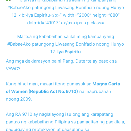
Martsa ng kababaihan sa ilalim ng kampanyang
#BabaeAko patungong Liwasang Bonifacio noong Hunyo
12.
Iya Espiritu
Ang mga deklarasyon ba ni Pang. Duterte ay pasok sa
VAWC?
Kung hindi man, maaari itong pumasok sa
Magna Carta
of Women (Republic Act No. 9710)
na inaprubahan
noong 2009.
Ang RA 9710 ay naglalayong isulong ang karapatang
pantao ng kababaihang Pilipina sa pamagitan ng pagkilala,
pagbigay ng proteksyon at pagsulong sa