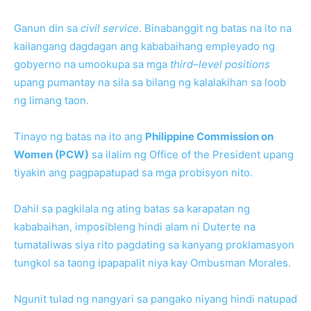
Ganun din sa
civil service
. Binabanggit ng batas na ito na
kailangang dagdagan ang kababaihang empleyado ng
gobyerno na umookupa sa mga
third–level positions
upang pumantay na sila sa bilang ng kalalakihan sa loob
ng limang taon.
Tinayo ng batas na ito ang
Philippine Commission on
Women (PCW)
sa ilalim ng Office of the President upang
tiyakin ang pagpapatupad sa mga probisyon nito.
Dahil sa pagkilala ng ating batas sa karapatan ng
kababaihan, imposibleng hindi alam ni Duterte na
tumataliwas siya rito pagdating sa kanyang proklamasyon
tungkol sa taong ipapapalit niya kay Ombusman Morales.
Ngunit tulad ng nangyari sa pangako niyang hindi natupad