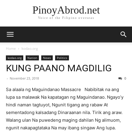
PinoyAbrod.net
Voice of the Filipino overseas
Home
kodao.org
kodao.org
Nation
News
Politics
KUNG PAANO MAGDILIG
-
November 23, 2018
0
Sa alaala ng Maguindanao Massacre Nabibitak na ang
lupa sa malawak Na kapatagan ng Maguindanao. Ngayo’y
hindi naman tagtuyot, Ngunit tigang ang rabaw At
sementadong kalsadang Dinaraanan nila. Tirik ang araw.
Walang ulan Na puwedeng maging dahilan Ng alimuom,
ngunit nakapagtataka Na may ibang singaw Ang lupa.