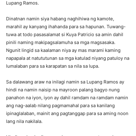
Lupang Ramos.
Dinatnan namin siya habang naghihiwa ng kamote,
marahil ay kanyang ihahanda para sa hapunan. Tuwang-
tuwa at todo pasasalamat si Kuya Patricio sa amin dahil
pinili naming makipagsalamuha sa mga magsasaka.
Ngunit lingid sa kaalaman niya ay mas marami kaming
napapala at natututunan sa mga katulad niyang patuloy na
lumalaban para sa karapatan sa nila sa lupa.
Sa dalawang araw na inilagi namin sa Lupang Ramos ay
hindi na namin naisip na mayroon palang bagyo nung
panahon na iyon, iyon ay dahil ramdam na ramdam namin
ang nag-aalab nilang pagmamahal para sa kanilang
ipinaglalaban, mainit ang pagtanggap para sa aming noon
lang nila nakilala.