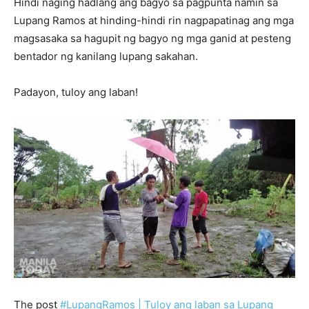
Hindi naging hadlang ang bagyo sa pagpunta namin sa
Lupang Ramos at hinding-hindi rin nagpapatinag ang mga
magsasaka sa hagupit ng bagyo ng mga ganid at pesteng
bentador ng kanilang lupang sakahan.
Padayon, tuloy ang laban!
The post
#LupangRamos | Tuloy ang laban sa Lupang