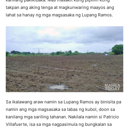
takpan ang aking tenga at magkunwaring maayos ang
lahat sa hanay ng mga magsasaka ng Lupang Ramos.
Sa ikalawang araw namin sa Lupang Ramos ay binisita pa
namin ang mga magsasaka sa labas ng kubol, doon sa
kanilang mga sariling tahanan. Nakilala namin si Patricio
Villafuerte, isa sa mga nagpasimula ng bungkalan sa