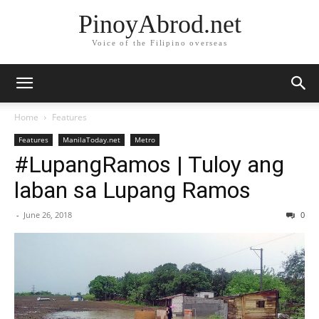
PinoyAbrod.net
Voice of the Filipino overseas
Home
Features
Features
ManilaToday.net
Metro
#LupangRamos | Tuloy ang
laban sa Lupang Ramos
-
June 26, 2018
0