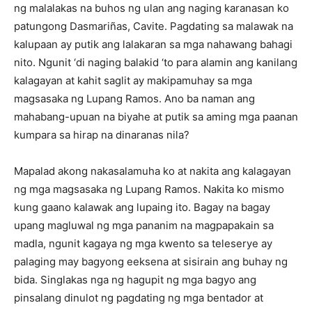
ng malalakas na buhos ng ulan ang naging karanasan ko
patungong Dasmariñas, Cavite. Pagdating sa malawak na
kalupaan ay putik ang lalakaran sa mga nahawang bahagi
nito. Ngunit ‘di naging balakid ‘to para alamin ang kanilang
kalagayan at kahit saglit ay makipamuhay sa mga
magsasaka ng Lupang Ramos. Ano ba naman ang
mahabang-upuan na biyahe at putik sa aming mga paanan
kumpara sa hirap na dinaranas nila?
Mapalad akong nakasalamuha ko at nakita ang kalagayan
ng mga magsasaka ng Lupang Ramos. Nakita ko mismo
kung gaano kalawak ang lupaing ito. Bagay na bagay
upang magluwal ng mga pananim na magpapakain sa
madla, ngunit kagaya ng mga kwento sa teleserye ay
palaging may bagyong eeksena at sisirain ang buhay ng
bida. Singlakas nga ng hagupit ng mga bagyo ang
pinsalang dinulot ng pagdating ng mga bentador at