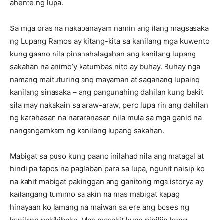
ahente ng lupa.
Sa mga oras na nakapanayam namin ang ilang magsasaka
ng Lupang Ramos ay kitang-kita sa kanilang mga kuwento
kung gaano nila pinahahalagahan ang kanilang lupang
sakahan na animo’y katumbas nito ay buhay. Buhay nga
namang maituturing ang mayaman at saganang lupaing
kanilang sinasaka – ang pangunahing dahilan kung bakit
sila may nakakain sa araw-araw, pero lupa rin ang dahilan
ng karahasan na nararanasan nila mula sa mga ganid na
nangangamkam ng kanilang lupang sakahan.
Mabigat sa puso kung paano inilahad nila ang matagal at
hindi pa tapos na paglaban para sa lupa, ngunit naisip ko
na kahit mabigat pakinggan ang ganitong mga istorya ay
kailangang tumimo sa akin na mas mabigat kapag
hinayaan ko lamang na maiwan sa ere ang boses ng
kanilang pakikibaka. Mas masakit kung pipiliin kong