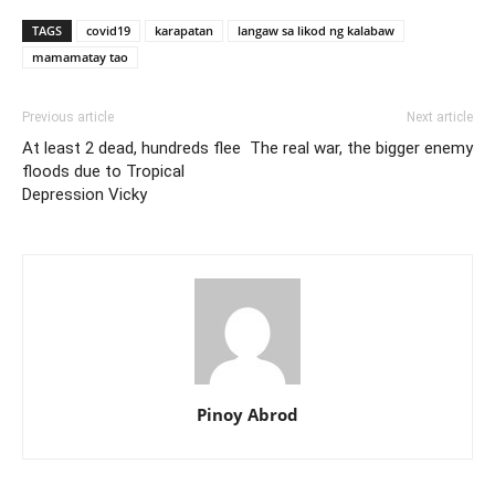
TAGS
covid19
karapatan
langaw sa likod ng kalabaw
mamamatay tao
Previous article
Next article
At least 2 dead, hundreds flee
The real war, the bigger enemy
floods due to Tropical
Depression Vicky
Pinoy Abrod