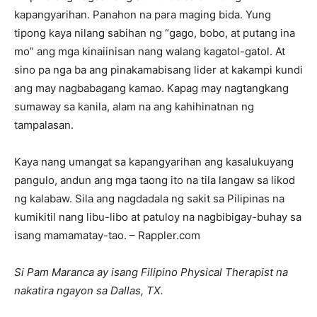
kapangyarihan. Panahon na para maging bida. Yung
tipong kaya nilang sabihan ng “gago, bobo, at putang ina
mo” ang mga kinaiinisan nang walang kagatol-gatol. At
sino pa nga ba ang pinakamabisang lider at kakampi kundi
ang may nagbabagang kamao. Kapag may nagtangkang
sumaway sa kanila, alam na ang kahihinatnan ng
tampalasan.
Kaya nang umangat sa kapangyarihan ang kasalukuyang
pangulo, andun ang mga taong ito na tila langaw sa likod
ng kalabaw. Sila ang nagdadala ng sakit sa Pilipinas na
kumikitil nang libu-libo at patuloy na nagbibigay-buhay sa
isang mamamatay-tao. – Rappler.com
Si Pam Maranca ay isang Filipino Physical Therapist na
nakatira ngayon sa Dallas, TX.