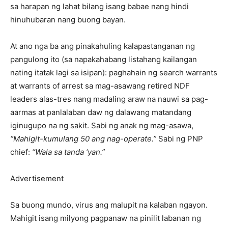
sa harapan ng lahat bilang isang babae nang hindi
hinuhubaran nang buong bayan.
At ano nga ba ang pinakahuling kalapastanganan ng
pangulong ito (sa napakahabang listahang kailangan
nating itatak lagi sa isipan): paghahain ng search warrants
at warrants of arrest sa mag-asawang retired NDF
leaders alas-tres nang madaling araw na nauwi sa pag-
aarmas at panlalaban daw ng dalawang matandang
iginugupo na ng sakit. Sabi ng anak ng mag-asawa,
“Mahigit-kumulang 50 ang nag-operate.”
Sabi ng PNP
chief:
“Wala sa tanda ‘yan.”
Advertisement
Sa buong mundo, virus ang malupit na kalaban ngayon.
Mahigit isang milyong pagpanaw na pinilit labanan ng