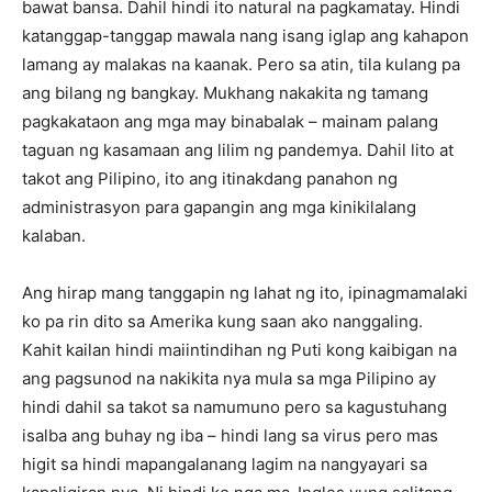
bawat bansa. Dahil hindi ito natural na pagkamatay. Hindi
katanggap-tanggap mawala nang isang iglap ang kahapon
lamang ay malakas na kaanak. Pero sa atin, tila kulang pa
ang bilang ng bangkay. Mukhang nakakita ng tamang
pagkakataon ang mga may binabalak – mainam palang
taguan ng kasamaan ang lilim ng pandemya. Dahil lito at
takot ang Pilipino, ito ang itinakdang panahon ng
administrasyon para gapangin ang mga kinikilalang
kalaban.
Ang hirap mang tanggapin ng lahat ng ito, ipinagmamalaki
ko pa rin dito sa Amerika kung saan ako nanggaling.
Kahit kailan hindi maiintindihan ng Puti kong kaibigan na
ang pagsunod na nakikita nya mula sa mga Pilipino ay
hindi dahil sa takot sa namumuno pero sa kagustuhang
isalba ang buhay ng iba – hindi lang sa virus pero mas
higit sa hindi mapangalanang lagim na nangyayari sa