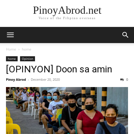
PinoyAbrod.net
Voice of the Filipino overseas
Home
home
home
Opinion
[OPINYON] Doon sa amin
Pinoy Abrod
-
December 20, 2020
0