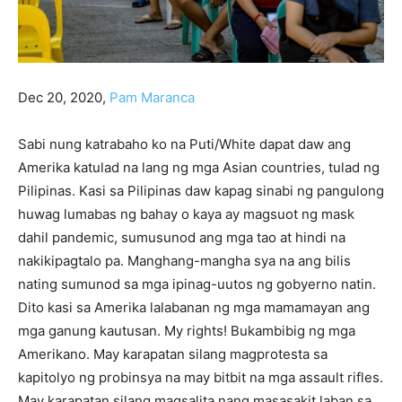
Dec 20, 2020,
Pam Maranca
Sabi nung katrabaho ko na Puti/White dapat daw ang
Amerika katulad na lang ng mga Asian countries, tulad ng
Pilipinas. Kasi sa Pilipinas daw kapag sinabi ng pangulong
huwag lumabas ng bahay o kaya ay magsuot ng mask
dahil pandemic, sumusunod ang mga tao at hindi na
nakikipagtalo pa. Manghang-mangha sya na ang bilis
nating sumunod sa mga ipinag-uutos ng gobyerno natin.
Dito kasi sa Amerika lalabanan ng mga mamamayan ang
mga ganung kautusan. My rights! Bukambibig ng mga
Amerikano. May karapatan silang magprotesta sa
kapitolyo ng probinsya na may bitbit na mga assault rifles.
May karapatan silang magsalita nang masasakit laban sa