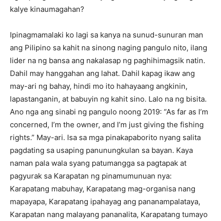
kalye kinaumagahan?
Ipinagmamalaki ko lagi sa kanya na sunud-sunuran man
ang Pilipino sa kahit na sinong naging pangulo nito, ilang
lider na ng bansa ang nakalasap ng paghihimagsik natin.
Dahil may hanggahan ang lahat. Dahil kapag ikaw ang
may-ari ng bahay, hindi mo ito hahayaang angkinin,
lapastanganin, at babuyin ng kahit sino. Lalo na ng bisita.
Ano nga ang sinabi ng pangulo noong 2019: “As far as I’m
concerned, I’m the owner, and I’m just giving the fishing
rights.” May-ari. Isa sa mga pinakapaborito nyang salita
pagdating sa usaping panunungkulan sa bayan. Kaya
naman pala wala syang patumangga sa pagtapak at
pagyurak sa Karapatan ng pinamumunuan nya:
Karapatang mabuhay, Karapatang mag-organisa nang
mapayapa, Karapatang ipahayag ang pananampalataya,
Karapatan nang malayang pananalita, Karapatang tumayo