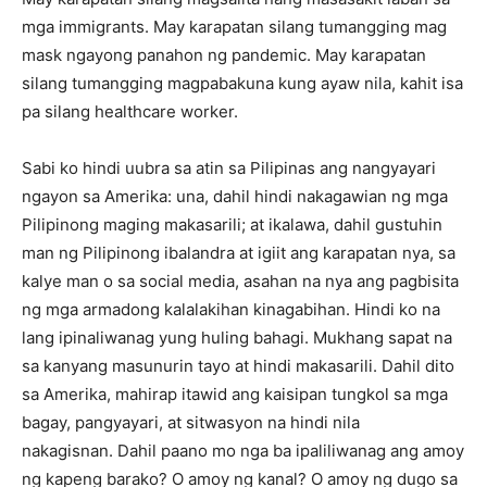
mga immigrants. May karapatan silang tumangging mag
mask ngayong panahon ng pandemic. May karapatan
silang tumangging magpabakuna kung ayaw nila, kahit isa
pa silang healthcare worker.
Sabi ko hindi uubra sa atin sa Pilipinas ang nangyayari
ngayon sa Amerika: una, dahil hindi nakagawian ng mga
Pilipinong maging makasarili; at ikalawa, dahil gustuhin
man ng Pilipinong ibalandra at igiit ang karapatan nya, sa
kalye man o sa social media, asahan na nya ang pagbisita
ng mga armadong kalalakihan kinagabihan. Hindi ko na
lang ipinaliwanag yung huling bahagi. Mukhang sapat na
sa kanyang masunurin tayo at hindi makasarili. Dahil dito
sa Amerika, mahirap itawid ang kaisipan tungkol sa mga
bagay, pangyayari, at sitwasyon na hindi nila
nakagisnan. Dahil paano mo nga ba ipaliliwanag ang amoy
ng kapeng barako? O amoy ng kanal? O amoy ng dugo sa