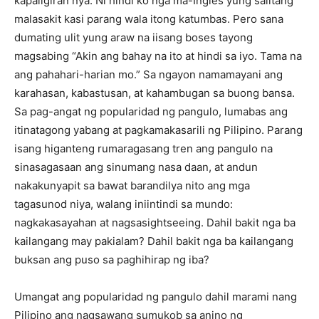
kapaligiran nya. Ni hindi ko nga ma-Ingles yung salitang
malasakit kasi parang wala itong katumbas. Pero sana
dumating ulit yung araw na iisang boses tayong
magsabing “Akin ang bahay na ito at hindi sa iyo. Tama na
ang pahahari-harian mo.” Sa ngayon namamayani ang
karahasan, kabastusan, at kahambugan sa buong bansa.
Sa pag-angat ng popularidad ng pangulo, lumabas ang
itinatagong yabang at pagkamakasarili ng Pilipino. Parang
isang higanteng rumaragasang tren ang pangulo na
sinasagasaan ang sinumang nasa daan, at andun
nakakunyapit sa bawat barandilya nito ang mga
tagasunod niya, walang iniintindi sa mundo:
nagkakasayahan at nagsasightseeing. Dahil bakit nga ba
kailangang may pakialam? Dahil bakit nga ba kailangang
buksan ang puso sa paghihirap ng iba?
Umangat ang popularidad ng pangulo dahil marami nang
Pilipino ang nagsawang sumukob sa anino ng