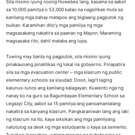
Sila mismo iyung noong Huwebes lang, kasama sa aabot
sa 10,000 pamilya o 53,000 katao na nagsilikas mula sa
kanilang mga bahay matapos ang biglaang pagputok ng
bulkan. Karamihan dito’y mga pamilya ng mga
magsasakang nakatira sa paanan ng Mayon. Maraming
magsasaka rito, dahil mataba ang lupa.
Tuwing may banta ng pagputok, sila mismo iyung
pinakaunang pinalilikas ng lokal na gobyerno. Pinapatira
sila sa mga
evacuation center
– mga klasrum ng
public
elementary schools
sa siyudad. Doon, lagi’t laging
kalunus-lunos ang kanilang kalagayan. Kuwento nga ng
nanay ko na guro sa Bagumbayan Elementary School sa
Legazpi City, aabot sa 15 pamilya ang pansamantalang
nakatira sa kanyang klasrum. Pangkaraniwan lang ang laki
ng klasrum na ito, kaya siksikan ang mga pamilyang
natutulog sa
desk
ng mga estudyante o kaya sa semento.
Tulad ng inaasahan, walang maayos na kubeta para sa