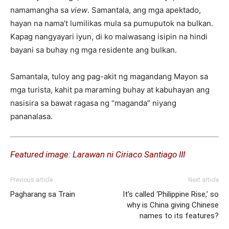
namamangha sa
view
. Samantala, ang mga apektado,
hayan na nama’t lumilikas mula sa pumuputok na bulkan.
Kapag nangyayari iyun, di ko maiwasang isipin na hindi
bayani sa buhay ng mga residente ang bulkan.
Samantala, tuloy ang pag-akit ng magandang Mayon sa
mga turista, kahit pa maraming buhay at kabuhayan ang
nasisira sa bawat ragasa ng “maganda” niyang
pananalasa.
Featured image: Larawan ni Ciriaco Santiago III
Previous article
Next article
Pagharang sa Train
It’s called ‘Philippine Rise,’ so
why is China giving Chinese
names to its features?