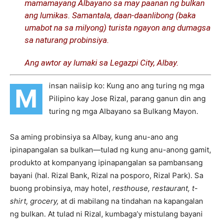
mamamayang Albayano sa may paanan ng bulkan
ang lumikas. Samantala, daan-daanlibong (baka
umabot na sa milyong) turista ngayon ang dumagsa
sa naturang probinsiya.
Ang awtor ay lumaki sa Legazpi City, Albay.
insan naiisip ko: Kung ano ang turing ng mga
M
Pilipino kay Jose Rizal, parang ganun din ang
turing ng mga Albayano sa Bulkang Mayon.
Sa aming probinsiya sa Albay, kung anu-ano ang
ipinapangalan sa bulkan—tulad ng kung anu-anong gamit,
produkto at kompanyang ipinapangalan sa pambansang
bayani (hal. Rizal Bank, Rizal na posporo, Rizal Park). Sa
buong probinsiya, may hotel,
resthouse, restaurant, t-
shirt, grocery,
at di mabilang na tindahan na kapangalan
ng bulkan. At tulad ni Rizal, kumbaga’y mistulang bayani