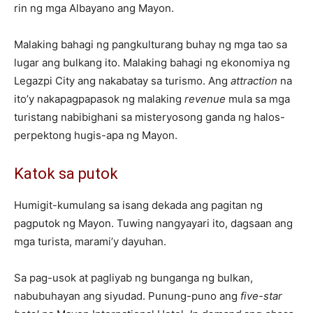
rin ng mga Albayano ang Mayon.
Malaking bahagi ng pangkulturang buhay ng mga tao sa
lugar ang bulkang ito. Malaking bahagi ng ekonomiya ng
Legazpi City ang nakabatay sa turismo. Ang
attraction
na
ito’y nakapagpapasok ng malaking
revenue
mula sa mga
turistang nabibighani sa misteryosong ganda ng halos-
perpektong hugis-apa ng Mayon.
Katok sa putok
Humigit-kumulang sa isang dekada ang pagitan ng
pagputok ng Mayon. Tuwing nangyayari ito, dagsaan ang
mga turista, marami’y dayuhan.
Sa pag-usok at pagliyab ng bunganga ng bulkan,
nabubuhayan ang siyudad. Punung-puno ang
five-star