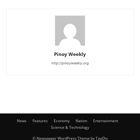
Pinoy Weekly
http://pinoyweekly.org
News
Features
Economy
Nation
Entertainment
Science & Technology
© Newspaper WordPress Theme by TagDiv