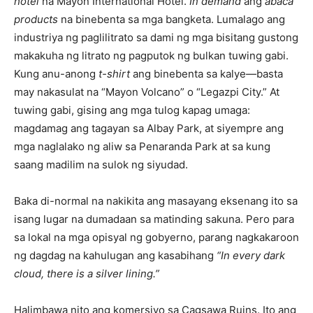
hotel
na Mayon International Hotel.
In demand
ang
abaca
products
na binebenta sa mga bangketa. Lumalago ang
industriya ng paglilitrato sa dami ng mga bisitang gustong
makakuha ng litrato ng pagputok ng bulkan tuwing gabi.
Kung anu-anong
t-shirt
ang binebenta sa kalye—basta
may nakasulat na “Mayon Volcano” o “Legazpi City.” At
tuwing gabi, gising ang mga tulog kapag umaga:
magdamag ang tagayan sa Albay Park, at siyempre ang
mga naglalako ng aliw sa Penaranda Park at sa kung
saang madilim na sulok ng siyudad.
Baka di-normal na nakikita ang masayang eksenang ito sa
isang lugar na dumadaan sa matinding sakuna. Pero para
sa lokal na mga opisyal ng gobyerno, parang nagkakaroon
ng dagdag na kahulugan ang kasabihang
“In every dark
cloud, there is a silver lining.”
Halimbawa nito ang komersiyo sa Cagsawa Ruins. Ito ang