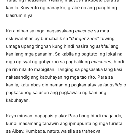
kanila. Kuwento ng nanay ko, grabe na ang panghi ng
klasrum niya.
Karamihan sa mga magsasakang
evacuee
sa mga
eskuwelahan ay bumabalik sa “
danger zone
” tuwing
umaga upang tingnan kung hindi nasira ng
ashfall
ang
kanilang mga pananim. Sa kabila ng pagtutol ng lokal na
mga opisyal ng gobyerno sa pagbalik ng
evacuees
, hindi
pa rin nila ito mapigilan. Tanging sa pagsasaka lang kasi
nakasandig ang kabuhayan ng mga tao rito. Para sa
kanila, katumbas din naman ng pagkamatay sa
landslide
o
pagkasunog sa uson ang pagkawala ng kanilang
kabuhayan.
Kaya minsan, napapaisip ako: Para bang hindi maganda,
kundi masamang tanawin ang ipinupunta ng mga turista
sa Albay. Kumbaga, natutuwa sila sa trahedya,