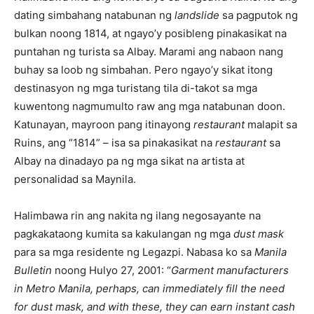
dating simbahang natabunan ng
landslide
sa pagputok ng
bulkan noong 1814, at ngayo’y posibleng pinakasikat na
puntahan ng turista sa Albay. Marami ang nabaon nang
buhay sa loob ng simbahan. Pero ngayo’y sikat itong
destinasyon ng mga turistang tila di-takot sa mga
kuwentong nagmumulto raw ang mga natabunan doon.
Katunayan, mayroon pang itinayong
restaurant
malapit sa
Ruins, ang “1814” – isa sa pinakasikat na
restaurant
sa
Albay na dinadayo pa ng mga sikat na artista at
personalidad sa Maynila.
Halimbawa rin ang nakita ng ilang negosayante na
pagkakataong kumita sa kakulangan ng mga
dust mask
para sa mga residente ng Legazpi. Nabasa ko sa
Manila
Bulletin
noong Hulyo 27, 2001: “
Garment manufacturers
in Metro Manila, perhaps, can immediately fill the need
for dust mask, and with these, they can earn instant cash