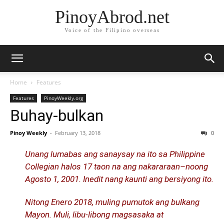
PinoyAbrod.net
Voice of the Filipino overseas
Home
Features
Features
PinoyWeekly.org
Buhay-bulkan
Pinoy Weekly
-
February 13, 2018
0
Unang lumabas ang sanaysay na ito sa Philippine
Collegian halos 17 taon na ang nakararaan–noong
Agosto 1, 2001. Inedit nang kaunti ang bersiyong ito.
Nitong Enero 2018, muling pumutok ang bulkang
Mayon. Muli, libu-libong magsasaka at