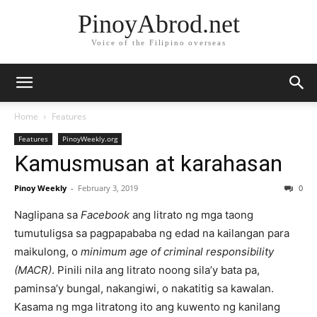
PinoyAbrod.net
Voice of the Filipino overseas
Home
Features
Features
PinoyWeekly.org
Kamusmusan at karahasan
Pinoy Weekly
-
February 3, 2019
0
Naglipana sa
Facebook
ang litrato ng mga taong
tumutuligsa sa pagpapababa ng edad na kailangan para
maikulong, o
minimum age of criminal responsibility
(MACR)
. Pinili nila ang litrato noong sila’y bata pa,
paminsa’y bungal, nakangiwi, o nakatitig sa kawalan.
Kasama ng mga litratong ito ang kuwento ng kanilang