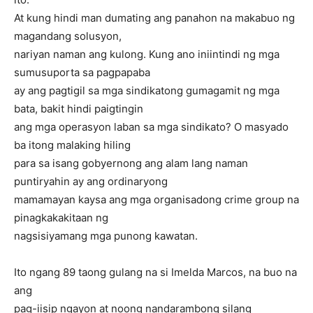
At kung hindi man dumating ang panahon na makabuo ng
magandang solusyon,
nariyan naman ang kulong. Kung ano iniintindi ng mga
sumusuporta sa pagpapaba
ay ang pagtigil sa mga sindikatong gumagamit ng mga
bata, bakit hindi paigtingin
ang mga operasyon laban sa mga sindikato? O masyado
ba itong malaking hiling
para sa isang gobyernong ang alam lang naman
puntiryahin ay ang ordinaryong
mamamayan kaysa ang mga organisadong crime group na
pinagkakakitaan ng
nagsisiyamang mga punong kawatan.
Ito ngang 89 taong gulang na si Imelda Marcos, na buo na
ang
pag-iisip ngayon at noong nandarambong silang