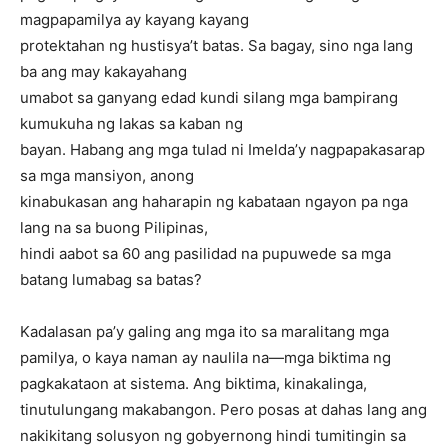
magpapamilya ay kayang kayang
protektahan ng hustisya’t batas. Sa bagay, sino nga lang
ba ang may kakayahang
umabot sa ganyang edad kundi silang mga bampirang
kumukuha ng lakas sa kaban ng
bayan. Habang ang mga tulad ni Imelda’y nagpapakasarap
sa mga mansiyon, anong
kinabukasan ang haharapin ng kabataan ngayon pa nga
lang na sa buong Pilipinas,
hindi aabot sa 60 ang pasilidad na pupuwede sa mga
batang lumabag sa batas?
Kadalasan pa’y galing ang mga ito sa maralitang mga
pamilya, o kaya naman ay naulila na—mga biktima ng
pagkakataon at sistema. Ang biktima, kinakalinga,
tinutulungang makabangon. Pero posas at dahas lang ang
nakikitang solusyon ng gobyernong hindi tumitingin sa