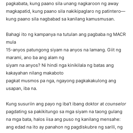
pagkabata, kung paano sila unang nagkaroon ng away
magkapatid, kung paano sila nakikipaglaro ng patintero—
kung paano sila nagbabad sa kanilang kamusmusan.
Bahagi ito ng kampanya na tutulan ang pagbaba ng MACR
mula
15-anyos patungong siyam na anyos na lamang. Giit ng
marami, ano ba ang alam ng
siyam na anyos? Ni hindi nga kinikilala ng batas ang
kakayahan nilang makaboto
pagkat musmos pa nga, ngayong pagkakakulong ang
usapan, iba na.
Kung susuriin ang payo ng iba’t ibang doktor at
counselor
pagdating sa pakikitungo sa mga siyam na taong gulang
na mga bata, halos iisa ang puso ng kanilang mensahe:
ang edad na ito ay panahon ng pagdiskubre ng sarili, ng