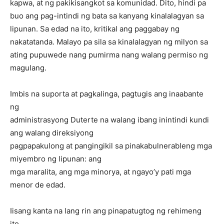
kapwa, at ng pakikisangkot sa komunidad. Dito, hindi pa
buo ang pag-intindi ng bata sa kanyang kinalalagyan sa
lipunan. Sa edad na ito, kritikal ang paggabay ng
nakatatanda. Malayo pa sila sa kinalalagyan ng milyon sa
ating pupuwede nang pumirma nang walang permiso ng
magulang.
Imbis na suporta at pagkalinga, pagtugis ang inaabante
ng
administrasyong Duterte na walang ibang inintindi kundi
ang walang direksiyong
pagpapakulong at pangingikil sa pinakabulnerableng mga
miyembro ng lipunan: ang
mga maralita, ang mga minorya, at ngayo’y pati mga
menor de edad.
Iisang kanta na lang rin ang pinapatugtog ng rehimeng
ito.