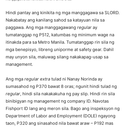
Hindi pantay ang kinikita ng mga manggagawa sa SLORD.
Nakabatay ang kanilang sahod sa katayuan nila sa
paggawa. Ang mga manggagawang
regular
ay
tumatanggap ng P512, katumbas ng minimum wage na
itinakda para sa Metro Manila. Tumatanggap rin sila ng
mga benepisyo, libreng uniporme at safety gear. Dahil
may unyon sila, maluwag silang nakakapag-usap sa
management.
Ang mga
regular extra
tulad ni Nanay Norinda ay
sumasahod ng P370 bawat 8 oras; ngunit hindi tulad ng
regular
, hindi sila nakakakuha ng pay slip. Hindi rin sila
binibigyan ng management ng company ID. Navotas
Fishport ID lang ang meron sila. Bago ang inspeksyon ng
Department of Labor and Employment (DOLE) ngayong
taon, P320 ang sinasahod nila bawat araw – P192 mas