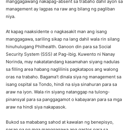
manggagawang nakapag-absent sa trabaho dahil ayon sa
management ay lagpas na raw ang bilang ng pagliban
niya.
At kapag naaksidente o nagkasakit man ang isang
manggagawa, sariling sikap na lang dahil wala rin silang
hinuhulugang Philhealth. Ganoon din para sa Social
Security System (SSS) at Pag-ibig. Kuwento ni Nanay
Norinda, may nakatatandang kasamahan siyang nadulas
sa filling area habang naglilinis pagkatapos ang walong
oras na trabaho. Bagama’t dinala siya ng management sa
isang ospital sa Tondo, hindi na siya sinahuran para sa
araw na iyon. Wala rin siyang natanggap na tulong-
pinansyal para sa panggagamot o kabayaran para sa mga
araw na hindi siya nakapasok.
Bukod sa mababang sahod at kawalan ng benepisyo,
pasan pa ng mga manggagawa ang gastos para sa