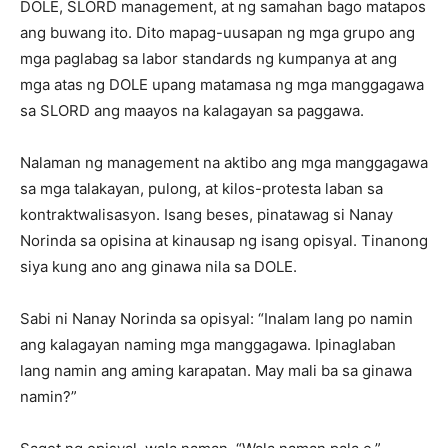
DOLE, SLORD management, at ng samahan bago matapos
ang buwang ito. Dito mapag-uusapan ng mga grupo ang
mga paglabag sa labor standards ng kumpanya at ang
mga atas ng DOLE upang matamasa ng mga manggagawa
sa SLORD ang maayos na kalagayan sa paggawa.
Nalaman ng management na aktibo ang mga manggagawa
sa mga talakayan, pulong, at kilos-protesta laban sa
kontraktwalisasyon. Isang beses, pinatawag si Nanay
Norinda sa opisina at kinausap ng isang opisyal. Tinanong
siya kung ano ang ginawa nila sa DOLE.
Sabi ni Nanay Norinda sa opisyal: “Inalam lang po namin
ang kalagayan naming mga manggagawa. Ipinaglaban
lang namin ang aming karapatan. May mali ba sa ginawa
namin?”