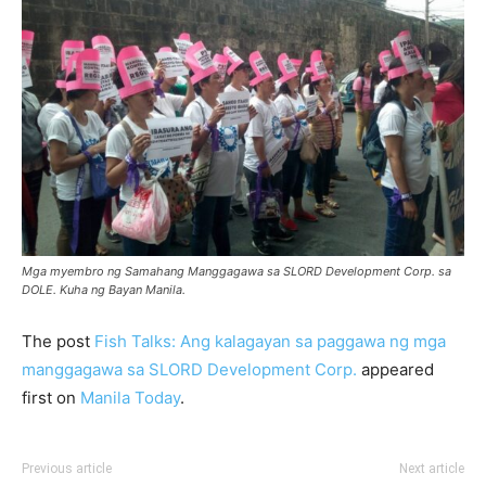
Mga myembro ng Samahang Manggagawa sa SLORD Development Corp. sa
DOLE. Kuha ng Bayan Manila.
The post
Fish Talks: Ang kalagayan sa paggawa ng mga
manggagawa sa SLORD Development Corp.
appeared
first on
Manila Today
.
Previous article
Next article