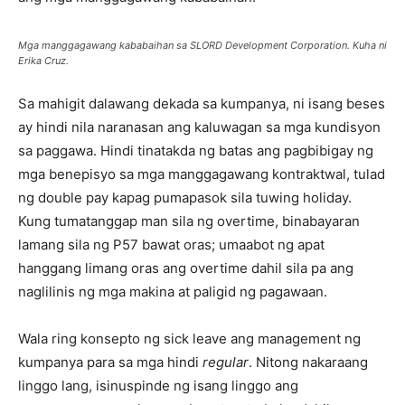
Mga manggagawang kababaihan sa SLORD Development Corporation. Kuha ni
Erika Cruz.
Sa mahigit dalawang dekada sa kumpanya, ni isang beses
ay hindi nila naranasan ang kaluwagan sa mga kundisyon
sa paggawa. Hindi tinatakda ng batas ang pagbibigay ng
mga benepisyo sa mga manggagawang kontraktwal, tulad
ng double pay kapag pumapasok sila tuwing holiday.
Kung tumatanggap man sila ng overtime, binabayaran
lamang sila ng P57 bawat oras; umaabot ng apat
hanggang limang oras ang overtime dahil sila pa ang
naglilinis ng mga makina at paligid ng pagawaan.
Wala ring konsepto ng sick leave ang management ng
kumpanya para sa mga hindi
regular
. Nitong nakaraang
linggo lang, isinuspinde ng isang linggo ang