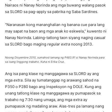
Nairaos ni Nanay Norinda ang mga buwang walang pasok
sa SLORD sa pag-apply sa pabrika ng Saba Sardines.
“Naranasan kong mananghalian ng banana cue para lang
may sapat na baon ang mga anak ko eskwela,” kuwento ni
Nanay Norinda. Labing-tatlong taon siyang naging
casual
sa SLORD bago maging
regular extra
noong 2013.
Noong Disyembre 2010, sumahod lamang ng P483.91 si Nanay Norinda para
sa isang linggong trabaho. Kuha ni Erika Cruz.
Ang isa pang klase ng manggagawa sa SLORD ay ang
mga
extra
. Sila ay tumatanggap ng arawang sahod na
P350 o P280 bago ang inspeksyon ng DOLE. Kung ang
unang tatlong klase ng manggagawa ay pumapasok sa
trabaho ng 7:30 nang umaga, ang mga extra ay
pumapasok ng madaling araw. Alas-tres pa lamang nang