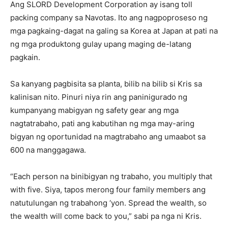
Ang SLORD Development Corporation ay isang toll
packing company sa Navotas. Ito ang nagpoproseso ng
mga pagkaing-dagat na galing sa Korea at Japan at pati na
ng mga produktong gulay upang maging de-latang
pagkain.
Sa kanyang pagbisita sa planta, bilib na bilib si Kris sa
kalinisan nito. Pinuri niya rin ang paninigurado ng
kumpanyang mabigyan ng safety gear ang mga
nagtatrabaho, pati ang kabutihan ng mga may-aring
bigyan ng oportunidad na magtrabaho ang umaabot sa
600 na manggagawa.
“Each person na binibigyan ng trabaho, you multiply that
with five. Siya, tapos merong four family members ang
natutulungan ng trabahong ‘yon. Spread the wealth, so
the wealth will come back to you,” sabi pa nga ni Kris.