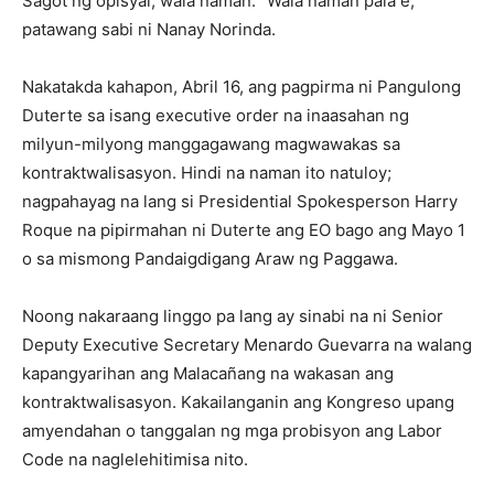
Sagot ng opisyal, wala naman. “Wala naman pala e,”
patawang sabi ni Nanay Norinda.
Nakatakda kahapon, Abril 16, ang pagpirma ni Pangulong
Duterte sa isang executive order na inaasahan ng
milyun-milyong manggagawang magwawakas sa
kontraktwalisasyon. Hindi na naman ito natuloy;
nagpahayag na lang si Presidential Spokesperson Harry
Roque na pipirmahan ni Duterte ang EO bago ang Mayo 1
o sa mismong Pandaigdigang Araw ng Paggawa.
Noong nakaraang linggo pa lang ay sinabi na ni Senior
Deputy Executive Secretary Menardo Guevarra na walang
kapangyarihan ang Malacañang na wakasan ang
kontraktwalisasyon. Kakailanganin ang Kongreso upang
amyendahan o tanggalan ng mga probisyon ang Labor
Code na naglelehitimisa nito.