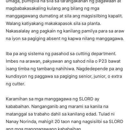
umaga, pumipila na sila sa tarangakahan ng pagawaan at
magbabakasakaling kulang ang bilang ng mga
manggagawang dumating at sila ang magsisilbing kapalit.
Walang katiyakang makakapasok sila sa planta.
Nakasalalay ang pagkain ng kanilang pamilya para sa araw
na iyon sa pagiging absent ng kapwa nilang manggagawa.
Iba pa ang sistema ng pasahod sa cutting department.
Imbes na arawan, pakyawan ang sahod nila o P23 bawat
isang timba ng tambang nahihiwa. Nagdedepende pa ang
kundisyon ng paggawa sa pagiging senior, junior, o extra
ng cutter.
Karamihan sa mga manggagawa ng SLORD ay
kababaihan. Nanganganib ang marami sa kanila na
matanggal sa trabaho dahil sa kanilang edad. Tulad ni
Nanay Norinda, mahigit 20 taon nang nagsisilbi sa SLORD
ang mga manggagawang kababaihan.