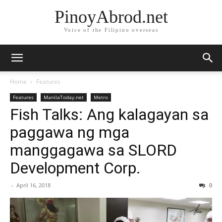
PinoyAbrod.net
Voice of the Filipino overseas
Home
Features
Features
ManilaToday.net
Metro
Fish Talks: Ang kalagayan sa
paggawa ng mga
manggagawa sa SLORD
Development Corp.
-
April 16, 2018
0