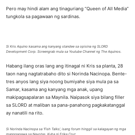
Pero may hindi alam ang tinaguriang “Queen of All Media”
tungkola sa pagawaan ng sardinas.
Si Kris Aquino kasama ang kanyang standee sa opisina ng SLORD
Development Corp. Screengrab mula sa Youtube Channel ng The Aquinos.
Habang ilang oras lang ang itinagal ni Kris sa planta, 28
taon nang nagtatrabaho dito si Norinda Nacinopa. Bente-
tres anyos lang siya noong bumiyahe siya mula pa sa
Samar, kasama ang kanyang mga anak, upang
makipagsapalaran sa Maynila. Naipasok siya bilang filler
sa SLORD at maliban sa pana-panahong pagkakatanggal
ay nanatili na rito.
Si Norinda Nacinopa sa ‘Fish Talks’, isang forum hinggil sa kalagayan ng mga
manggagawa sa Navotas. Kuha ni Erika Cruz.