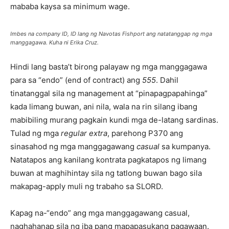
mababa kaysa sa minimum wage.
Imbes na company ID, ID lang ng Navotas Fishport ang natatanggap ng mga
manggagawa. Kuha ni Erika Cruz.
Hindi lang basta’t birong palayaw ng mga manggagawa
para sa “endo” (end of contract) ang
555
. Dahil
tinatanggal sila ng management at “pinapagpapahinga”
kada limang buwan, ani nila, wala na rin silang ibang
mabibiling murang pagkain kundi mga de-latang sardinas.
Tulad ng mga
regular extra
, parehong P370 ang
sinasahod ng mga manggagawang
casual
sa kumpanya.
Natatapos ang kanilang kontrata pagkatapos ng limang
buwan at maghihintay sila ng tatlong buwan bago sila
makapag-apply muli ng trabaho sa SLORD.
Kapag na-“endo” ang mga manggagawang casual,
naghahanap sila ng iba pang mapapasukang pagawaan.