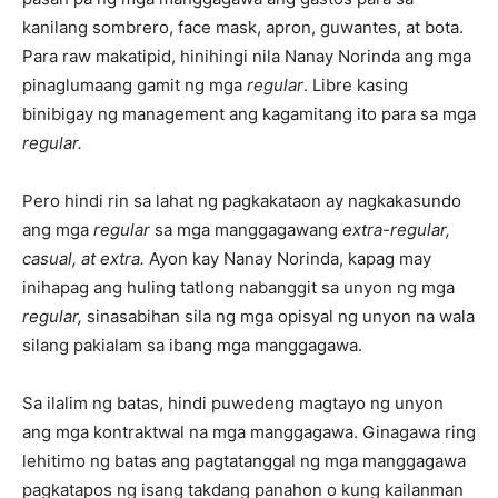
kanilang sombrero, face mask, apron, guwantes, at bota.
Para raw makatipid, hinihingi nila Nanay Norinda ang mga
pinaglumaang gamit ng mga
regular
. Libre kasing
binibigay ng management ang kagamitang ito para sa mga
regular.
Pero hindi rin sa lahat ng pagkakataon ay nagkakasundo
ang mga
regular
sa mga manggagawang
extra-regular,
casual, at extra.
Ayon kay Nanay Norinda, kapag may
inihapag ang huling tatlong nabanggit sa unyon ng mga
regular,
sinasabihan sila ng mga opisyal ng unyon na wala
silang pakialam sa ibang mga manggagawa.
Sa ilalim ng batas, hindi puwedeng magtayo ng unyon
ang mga kontraktwal na mga manggagawa. Ginagawa ring
lehitimo ng batas ang pagtatanggal ng mga manggagawa
pagkatapos ng isang takdang panahon o kung kailanman