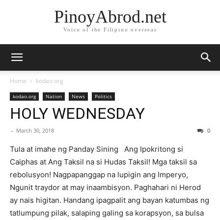
PinoyAbrod.net
Voice of the Filipino overseas
Home
kodao.org
kodao.org
Nation
News
Politics
HOLY WEDNESDAY
-
March 30, 2018
0
Tula at imahe ng Panday Sining Ang Ipokritong si
Caiphas at Ang Taksil na si Hudas Taksil! Mga taksil sa
rebolusyon! Nagpapanggap na lupigin ang Imperyo,
Ngunit traydor at may inaambisyon. Paghahari ni Herod
ay nais higitan. Handang ipagpalit ang bayan katumbas ng
tatlumpung pilak, salaping galing sa korapsyon, sa bulsa