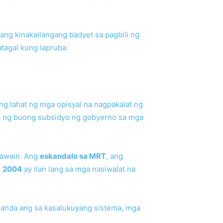
ang kinakailangang badyet sa pagbili ng
tagal kung iapruba.
g lahat ng mga opisyal na nagpakalat ng
la ng buong subsidyo ng gobyerno sa mga
gawain. Ang
eskandalo sa MRT
, ang
g
2004
ay ilan lang sa mga nasiwalat na
handa ang sa kasalukuyang sistema, mga