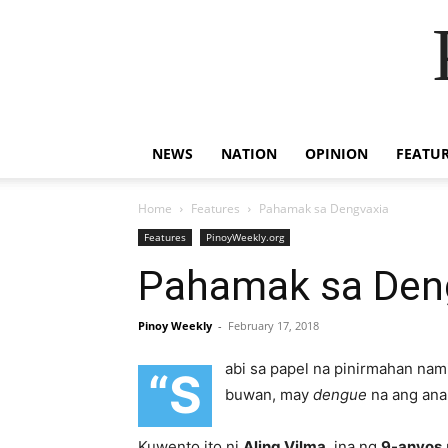
NEWS
NATION
OPINION
FEATU
Home
Features
Pahamak sa Dengvaxia
Features
PinoyWeekly.org
Pahamak sa Den
Pinoy Weekly
-
February 17, 2018
abi sa papel na pinirmahan nam
“S
buwan, may
dengue
na ang ana
Kuwento ito ni
Aling Vilma
, ina ng
9-anyos