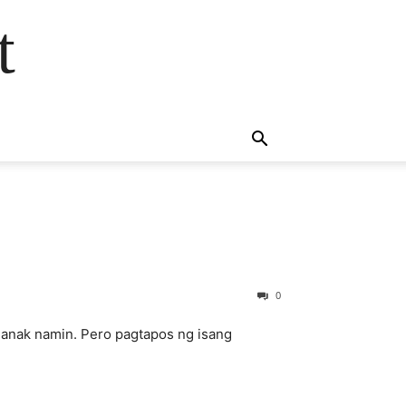
t
0
 anak namin. Pero pagtapos ng isang
.