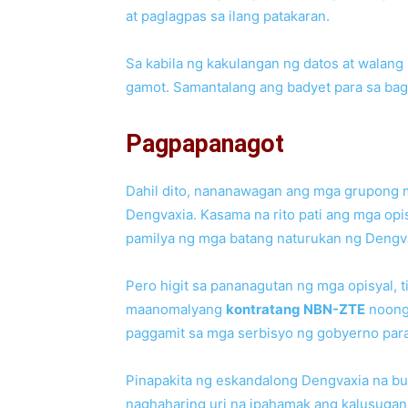
at paglagpas sa ilang patakaran.
Sa kabila ng kakulangan ng datos at walang
gamot. Samantalang ang badyet para sa ba
Pagpapanagot
Dahil dito, nananawagan ang mga grupong m
Dengvaxia. Kasama na rito pati ang mga op
pamilya ng mga batang naturukan ng Dengv
Pero higit sa pananagutan ng mga opisyal,
maanomalyang
kontratang NBN-ZTE
noong
paggamit sa mga serbisyo ng gobyerno para 
Pinapakita ng eskandalong Dengvaxia na bu
naghaharing uri na ipahamak ang kalusugan