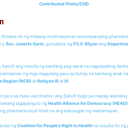
Contributed Photo/CHD
n
 Ginawa ito ng kilalang multinasyonal na kompanyang
pharmace
o’y
Sec. Janette Garin
, gumastos ng
P3.5-Bilyon
ang
Departmen
Sanofi ang resulta ng kanilang pag-aaral na nagsasabing delik
aramdaman ng mga magulang para sa buhay na kanilang anak na
an Region (NCR)
at
Rehiyon III
at
IV
.
t para sa
mass vaccination
ang Sanofi bago pa mapag-alamang 
alawang tagapangulo ng
Health Alliance for Democracy (HEAD)
ang
pharmaceutical
hindi na ang kalusugan ng mamamayan.
 tulad ng
Coalition for People’s Right to Health
na resulta ito n