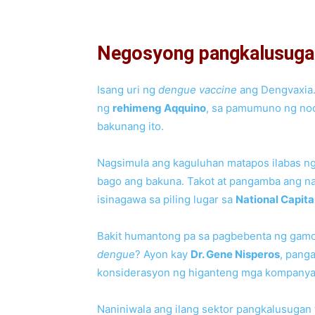
Negosyong pangkalusuga
Isang uri ng
dengue vaccine
ang Dengvaxia.
ng
rehimeng Aqquino
, sa pamumuno ng no
bakunang ito.
Nagsimula ang kaguluhan matapos ilabas ng 
bago ang bakuna. Takot at pangamba ang n
isinagawa sa piling lugar sa
National Capit
Bakit humantong pa sa pagbebenta ng gamo
dengue
? Ayon kay
Dr. Gene Nisperos
, pang
konsiderasyon ng higanteng mga kompany
Naniniwala ang ilang sektor pangkalusugan