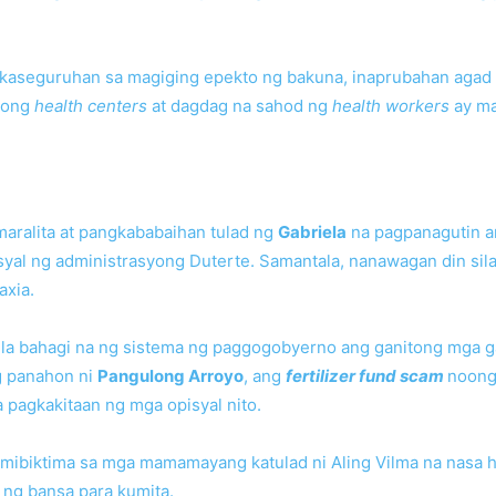
 kaseguruhan sa magiging epekto ng bakuna, inaprubahan agad 
gong
health centers
at dagdag na sahod ng
health workers
ay ma
aralita at pangkababaihan tulad ng
Gabriela
na pagpanagutin an
isyal ng administrasyong Duterte. Samantala, nanawagan din si
axia.
 tila bahagi na ng sistema ng paggogobyerno ang ganitong mga 
 panahon ni
Pangulong Arroyo
, ang
fertilizer fund scam
noon
pagkakitaan ng mga opisyal nito.
mibiktima sa mga mamamayang katulad ni Aling Vilma na nasa 
 ng bansa para kumita.