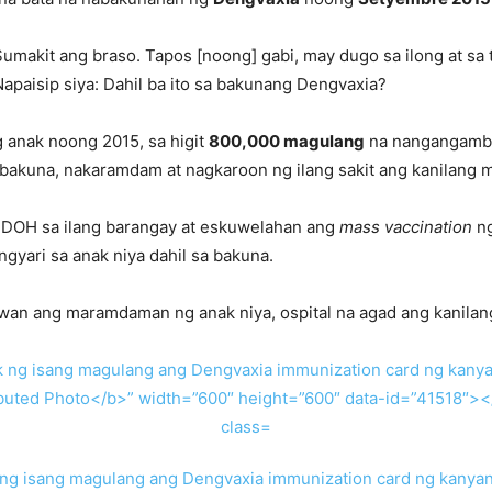
Sumakit ang braso. Tapos [noong] gabi, may dugo sa ilong at sa t
apaisip siya: Dahil ba ito sa bakunang Dengvaxia?
g anak noong 2015, sa higit
800,000 magulang
na nangangamba
akuna, nakaramdam at nagkaroon ng ilang sakit ang kanilang 
 DOH sa ilang barangay at eskuwelahan ang
mass vaccination
n
ngyari sa anak niya dahil sa bakuna.
tawan ang maramdaman ng anak niya, ospital na agad ang kanilan
ng isang magulang ang Dengvaxia immunization card ng kanyan