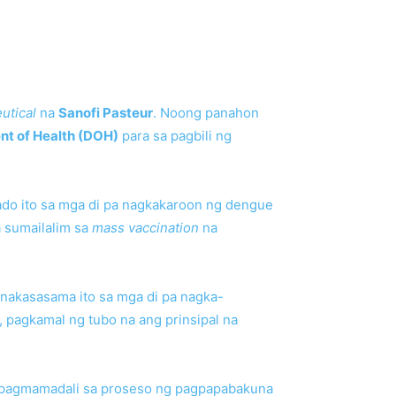
utical
na
Sanofi Pasteur
. Noong panahon
t of Health (DOH)
para sa pagbili ng
ado ito sa mga di pa nagkakaroon ng dengue
 sumailalim sa
mass vaccination
na
nakasasama ito sa mga di pa nagka-
, pagkamal ng tubo na ang prinsipal na
g pagmamadali sa proseso ng pagpapabakuna