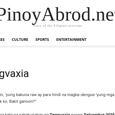
PinoyAbrod.ne
Voice of the Filipino overseas
RES
CULTURE
SPORTS
ENTERTAINMENT
gvaxia
in, ‘yung bakuna raw ay para hindi na magka-
dengue
‘yung mga
k ko. Bakit ganoon?”
na bata na nabakunahan ng
Dengvaxia
noong
Setyembre 2015