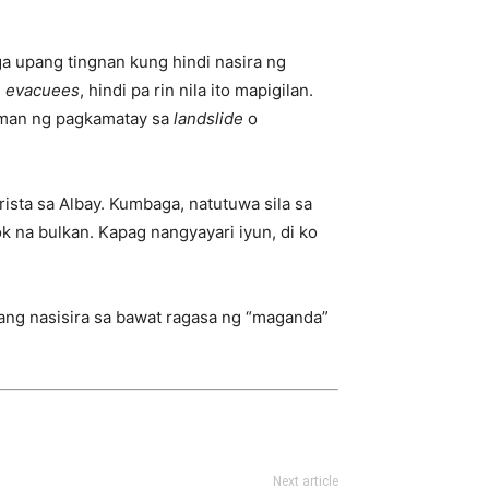
a upang tingnan kung hindi nasira ng
g
evacuees
, hindi pa rin nila ito mapigilan.
naman ng pagkamatay sa
landslide
o
sta sa Albay. Kumbaga, natutuwa sila sa
k na bulkan. Kapag nangyayari iyun, di ko
ang nasisira sa bawat ragasa ng “maganda”
Next article