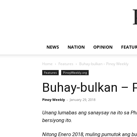
NEWS
NATION
OPINION
FEATU
Home
Features
Buhay-bulkan – Pinoy Weekly
Features
PinoyWeekly.org
Buhay-bulkan – 
Pinoy Weekly
-
January 29, 2018
Unang lumabas ang sanaysay na ito sa Phil
bersiyong ito.
Nitong Enero 2018, muling pumutok ang b