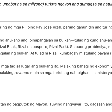
a umabot na sa milyong) turista ngayon ang dumagsa sa natur
.
uring ng mga Pilipino kay Jose Rizal, parang ganun din ang tur
kung anu-ano ang ipinapangalan sa bulkan—tulad ng kung anu-a
zal Bank, Rizal na posporo, Rizal Park). Sa buong probinsiya, m
ngalan ng bulkan. At tulad ni Rizal, kumbaga’y mistulang bayani
mga tao sa lugar ang bulkang ito. Malaking bahagi ng ekonomiy
malaking
revenue
mula sa mga turistang nabibighani sa mister
tan ng pagputok ng Mayon. Tuwing nangyayari ito, dagsaan ang