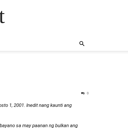
t
0
to 1, 2001. Inedit nang kaunti ang
lbayano sa may paanan ng bulkan ang