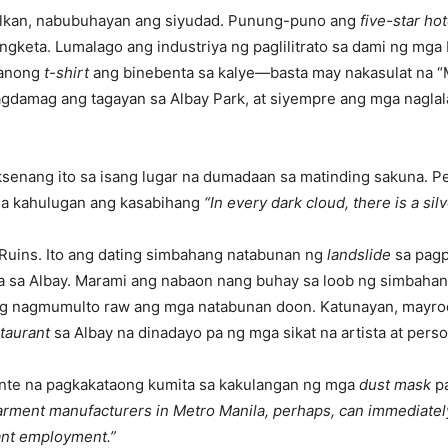
ulkan, nabubuhayan ang siyudad. Punung-puno ang
five-star ho
gketa. Lumalago ang industriya ng paglilitrato sa dami ng mga 
-anong
t-shirt
ang binebenta sa kalye—basta may nakasulat na “M
gdamag ang tagayan sa Albay Park, at siyempre ang mga naglal
senang ito sa isang lugar na dumadaan sa matinding sakuna. Pe
na kahulugan ang kasabihang
“In every dark cloud, there is a silv
Ruins. Ito ang dating simbahang natabunan ng
landslide
sa pagp
ta sa Albay. Marami ang nabaon nang buhay sa loob ng simbahan.
tong nagmumulto raw ang mga natabunan doon. Katunayan, mayro
staurant
sa Albay na dinadayo pa ng mga sikat na artista at perso
ante na pagkakataong kumita sa kakulangan ng mga
dust mask
p
rment manufacturers in Metro Manila, perhaps, can immediately 
tant employment.”