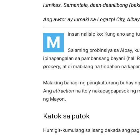
lumikas. Samantala, daan-daanlibong (bak
Ang awtor ay lumaki sa Legazpi City, Albay
insan naiisip ko: Kung ano ang t
M
Sa aming probinsiya sa Albay, 
ipinapangalan sa pambansang bayani (hal. Ri
grocery,
at di mabilang na tindahan na kapa
Malaking bahagi ng pangkulturang buhay ng 
Ang
attraction
na ito’y nakapagpapasok ng 
ng Mayon.
Katok sa putok
Humigit-kumulang sa isang dekada ang pagi