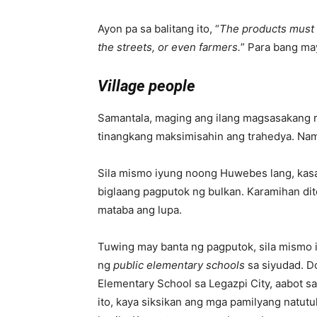
Ayon pa sa balitang ito, “
The products must h
the streets, or even farmers.
” Para bang ma
Village people
Samantala, maging ang ilang magsasakang
tinangkang maksimisahin ang trahedya. Na
Sila mismo iyung noong Huwebes lang, kasa
biglaang pagputok ng bulkan. Karamihan di
mataba ang lupa.
Tuwing may banta ng pagputok, sila mismo i
ng
public elementary schools
sa siyudad. D
Elementary School sa Legazpi City, aabot s
ito, kaya siksikan ang mga pamilyang natut