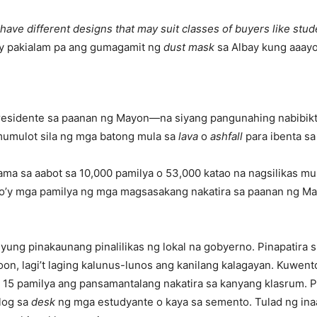
ave different designs that may suit classes of buyers like stud
y pakialam pa ang gumagamit ng
dust mask
sa Albay kung aaayo
 residente sa paanan ng Mayon—na siyang pangunahing nabibi
mumulot sila ng mga batong mula sa
lava
o
ashfall
para ibenta sa
ma sa aabot sa 10,000 pamilya o 53,000 katao na nagsilikas m
to’y mga pamilya ng mga magsasakang nakatira sa paanan ng Ma
yung pinakaunang pinalilikas ng lokal na gobyerno. Pinapatira 
oon, lagi’t laging kalunus-lunos ang kanilang kalagayan. Kuwe
a 15 pamilya ang pansamantalang nakatira sa kanyang klasrum. 
ulog sa
desk
ng mga estudyante o kaya sa semento. Tulad ng in