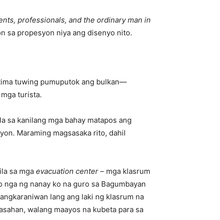
ents, professionals, and the ordinary man in
n sa propesyon niya ang disenyo nito.
ktima tuwing pumuputok ang bulkan—
 mga turista.
ula sa kanilang mga bahay matapos ang
yon. Maraming magsasaka rito, dahil
sila sa mga
evacuation center
– mga klasrum
nto nga ng nanay ko na guro sa Bagumbayan
Pangkaraniwan lang ang laki ng klasrum na
aasahan, walang maayos na kubeta para sa