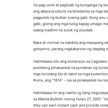
Sa pag-usok at pagliyab ng bunganga ng b
ang
abaca products
na binebenta sa mga ban
pagputok ng bulkan tuwing gabi. Kung anu
gabi, gising ang mga tulog kapag umaga: ma
saang madilim na sulok ng siyudad.
Baka di-normal na nakikita ang masayang ek
gobyerno, parang nagkakaroon ng dagdag 
Halimbawa nito ang komersiyo sa Cagsawa 
posibleng pinakasikat na puntahan ng turis
mga turistang tila di-takot sa mga kuwen
Ruins, ang “1814” – isa sa pinakasikat na
re
Halimbawa rin ang nakita ng ilang negosay
sa
Manila Bulletin
noong Hulyo 27, 2001: “
Ga
they can earn instant cash and provide ins