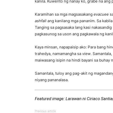
kanila. Kuwento ng nanay ko, grabe na ang 
Karamihan sa mga magsasakang
evacuee
s
ashfall
ang kanilang mga pananim. Sa kabila
Tanging sa pagsasaka lang kasi nakasandig
pagkasunog sa uson ang pagkawala ng kani
Kaya minsan, napapaisip ako: Para bang hin
trahedya, namamangha sa
view
. Samantala,
maiwasang isipin na hindi bayani sa buhay 
Samantala, tuloy ang pag-akit ng magandan
niyang pananalasa.
Featured image: Larawan ni Ciriaco Santiag
Previous article