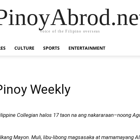
PinoyAbrod.ne
Voice of the Filipino overseas
RES
CULTURE
SPORTS
ENTERTAINMENT
Pinoy Weekly
ippine Collegian halos 17 taon na ang nakararaan–noong Agos
ulkang Mayon. Muli, libu-libong magsasaka at mamamayang A