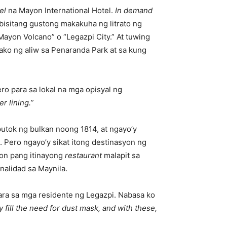
tel
na Mayon International Hotel.
In demand
bisitang gustong makakuha ng litrato ng
ayon Volcano” o “Legazpi City.” At tuwing
ako ng aliw sa Penaranda Park at sa kung
ro para sa lokal na mga opisyal ng
er lining.”
utok ng bulkan noong 1814, at ngayo’y
 Pero ngayo’y sikat itong destinasyon ng
on pang itinayong
restaurant
malapit sa
nalidad sa Maynila.
ara sa mga residente ng Legazpi. Nabasa ko
fill the need for dust mask, and with these,